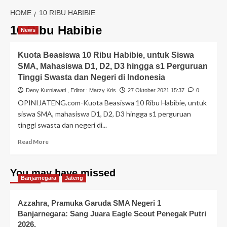
HOME
10 RIBU HABIBIE
10 Ribu Habibie
News
Kuota Beasiswa 10 Ribu Habibie, untuk Siswa
SMA, Mahasiswa D1, D2, D3 hingga s1 Perguruan
Tinggi Swasta dan Negeri di Indonesia
Deny Kurniawati
, Editor :
Marzy Kris
27 Oktober 2021 15:37
0
OPINIJATENG.com-Kuota Beasiswa 10 Ribu Habibie, untuk
siswa SMA, mahasiswa D1, D2, D3 hingga s1 perguruan
tinggi swasta dan negeri di...
Read More
You may have missed
Banjarnegara
Jateng
Azzahra, Pramuka Garuda SMA Negeri 1
Banjarnegara: Sang Juara Eagle Scout Penegak Putri
2026,