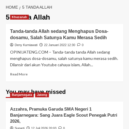
HOME
5 TANDA ALLAH
5 Tanda Allah
Khazanah
Tanda-tanda Allah sedang Menghapus Dosa-
dosamu, Salah Satunya Kamu Merasa Sedih
Deny Kurniawati
22 Januari 2022 12:30
0
OPINIJATENG.COM – Tanda-tanda tanda Allah sedang
menghapus dosa-dosamu, salah satunya kamu merasa sedih.
Dilansir dari akun Youtube cahaya islam, Allah...
Read More
You may have missed
Banjarnegara
Jateng
Azzahra, Pramuka Garuda SMA Negeri 1
Banjarnegara: Sang Juara Eagle Scout Penegak Putri
2026,
Sunarti
12 Juli 2026 20:03
0