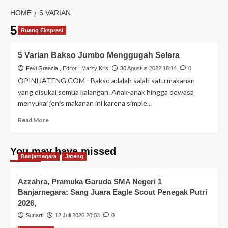
HOME
5 VARIAN
5 varian
Ruang Ekspresi
5 Varian Bakso Jumbo Menggugah Selera
Fevi Greacia
, Editor :
Marzy Kris
30 Agustus 2022 18:14
0
OPINIJATENG.COM - Bakso adalah salah satu makanan
yang disukai semua kalangan. Anak-anak hingga dewasa
menyukai jenis makanan ini karena simple...
Read More
You may have missed
Banjarnegara
Jateng
Azzahra, Pramuka Garuda SMA Negeri 1
Banjarnegara: Sang Juara Eagle Scout Penegak Putri
2026,
Sunarti
12 Juli 2026 20:03
0