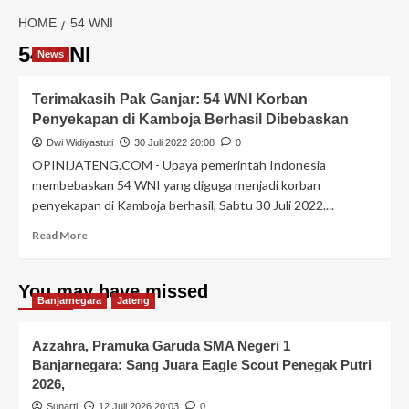
HOME
54 WNI
54 WNI
News
Terimakasih Pak Ganjar: 54 WNI Korban
Penyekapan di Kamboja Berhasil Dibebaskan
Dwi Widiyastuti
30 Juli 2022 20:08
0
OPINIJATENG.COM - Upaya pemerintah Indonesia
membebaskan 54 WNI yang diguga menjadi korban
penyekapan di Kamboja berhasil, Sabtu 30 Juli 2022....
Read More
You may have missed
Banjarnegara
Jateng
Azzahra, Pramuka Garuda SMA Negeri 1
Banjarnegara: Sang Juara Eagle Scout Penegak Putri
2026,
Sunarti
12 Juli 2026 20:03
0