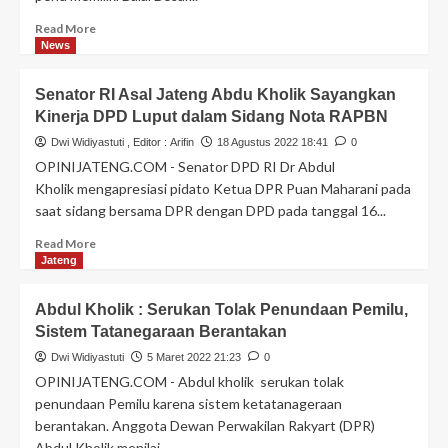
Read More
News
Senator RI Asal Jateng Abdu Kholik Sayangkan
Kinerja DPD Luput dalam Sidang Nota RAPBN
Dwi Widiyastuti
, Editor :
Arifin
18 Agustus 2022 18:41
0
OPINIJATENG.COM - Senator DPD RI Dr Abdul
Kholik mengapresiasi pidato Ketua DPR Puan Maharani pada
saat sidang bersama DPR dengan DPD pada tanggal 16...
Read More
Jateng
Abdul Kholik : Serukan Tolak Penundaan Pemilu,
Sistem Tatanegaraan Berantakan
Dwi Widiyastuti
5 Maret 2022 21:23
0
OPINIJATENG.COM - Abdul kholik serukan tolak
penundaan Pemilu karena sistem ketatanageraan
berantakan. Anggota Dewan Perwakilan Rakyart (DPR)
Abdul Kholik menilai...