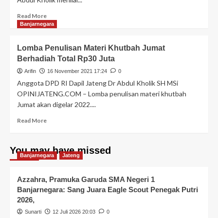
Read More
Banjarnegara
Lomba Penulisan Materi Khutbah Jumat
Berhadiah Total Rp30 Juta
Arifin
16 November 2021 17:24
0
Anggota DPD RI Dapil Jateng Dr Abdul Kholik SH MSi
OPINIJATENG.COM – Lomba penulisan materi khutbah
Jumat akan digelar 2022....
Read More
You may have missed
Banjarnegara
Jateng
Azzahra, Pramuka Garuda SMA Negeri 1
Banjarnegara: Sang Juara Eagle Scout Penegak Putri
2026,
Sunarti
12 Juli 2026 20:03
0