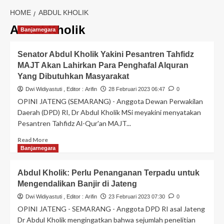
HOME
ABDUL KHOLIK
Abdul Kholik
Banjarnegara
Senator Abdul Kholik Yakini Pesantren Tahfidz
MAJT Akan Lahirkan Para Penghafal Alquran
Yang Dibutuhkan Masyarakat
Dwi Widiyastuti
, Editor :
Arifin
28 Februari 2023 06:47
0
OPINI JATENG (SEMARANG) - Anggota Dewan Perwakilan
Daerah (DPD) RI, Dr Abdul Kholik MSi meyakini menyatakan
Pesantren Tahfidz Al-Qur'an MAJT...
Read More
Banjarnegara
Abdul Kholik: Perlu Penanganan Terpadu untuk
Mengendalikan Banjir di Jateng
Dwi Widiyastuti
, Editor :
Arifin
23 Februari 2023 07:30
0
OPINI JATENG - SEMARANG - Anggota DPD RI asal Jateng
Dr Abdul Kholik mengingatkan bahwa sejumlah penelitian