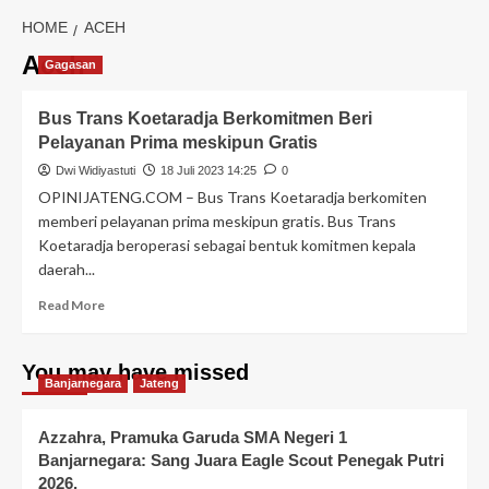
HOME
ACEH
Aceh
Gagasan
Bus Trans Koetaradja Berkomitmen Beri
Pelayanan Prima meskipun Gratis
Dwi Widiyastuti
18 Juli 2023 14:25
0
OPINIJATENG.COM – Bus Trans Koetaradja berkomiten
memberi pelayanan prima meskipun gratis. Bus Trans
Koetaradja beroperasi sebagai bentuk komitmen kepala
daerah...
Read More
You may have missed
Banjarnegara
Jateng
Azzahra, Pramuka Garuda SMA Negeri 1
Banjarnegara: Sang Juara Eagle Scout Penegak Putri
2026,