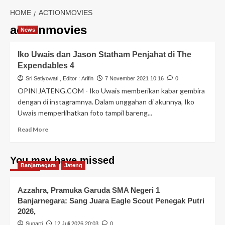
HOME
ACTIONMOVIES
actionmovies
News
Iko Uwais dan Jason Statham Penjahat di The
Expendables 4
Sri Setiyowati
, Editor :
Arifin
7 November 2021 10:16
0
OPINIJATENG.COM - Iko Uwais memberikan kabar gembira
dengan di instagramnya. Dalam unggahan di akunnya, Iko
Uwais memperlihatkan foto tampil bareng...
Read More
You may have missed
Banjarnegara
Jateng
Azzahra, Pramuka Garuda SMA Negeri 1
Banjarnegara: Sang Juara Eagle Scout Penegak Putri
2026,
Sunarti
12 Juli 2026 20:03
0