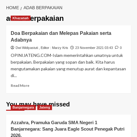
HOME
ADAB BERPAKAIAN
adab berpakaian
Khazanah
Doa Berpakaian dan Melepas Pakaian serta
Adabnya
Dwi Widiyastuti
, Editor :
Marzy Kris
23 November 2021 03:43
0
OPINIJATENG.COM-Islam memerintahkan umatnya untuk
berpakaian. Berpakaian yang sopan dan baik. Kita harus
mengutamakan pakaian yang menutup aurat dan kepantasan
di...
Read More
You may have missed
Banjarnegara
Jateng
Azzahra, Pramuka Garuda SMA Negeri 1
Banjarnegara: Sang Juara Eagle Scout Penegak Putri
2026,