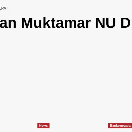
EPAT
aan Muktamar NU D
News
Banjarnegara