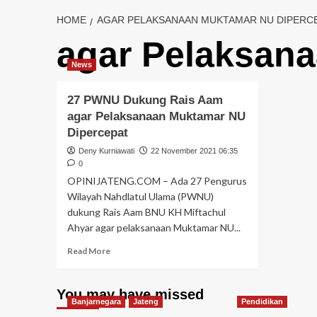
HOME
AGAR PELAKSANAAN MUKTAMAR NU DIPERC
agar Pelaksan
News
27 PWNU Dukung Rais Aam
agar Pelaksanaan Muktamar NU
Dipercepat
Deny Kurniawati
22 November 2021 06:35
0
OPINIJATENG.COM – Ada 27 Pengurus
Wilayah Nahdlatul Ulama (PWNU)
dukung Rais Aam BNU KH Miftachul
Ahyar agar pelaksanaan Muktamar NU...
Read More
You may have missed
Banjarnegara
Jateng
Pendidikan