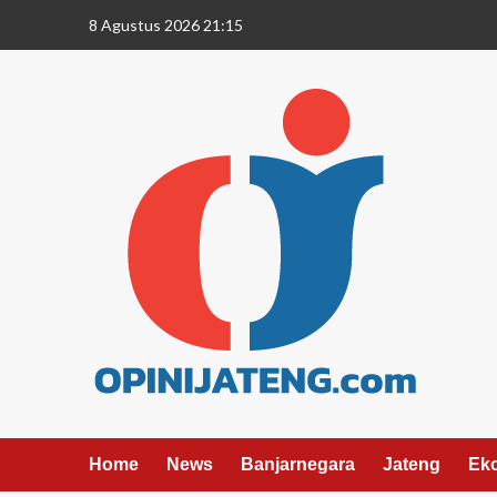
8 Agustus 2026 21:15
Home
News
Banjarnegara
Jateng
Ek