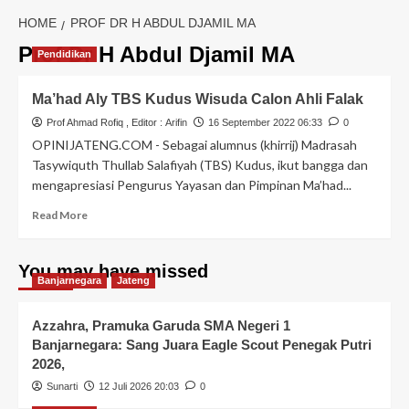
HOME
PROF DR H ABDUL DJAMIL MA
Prof Dr H Abdul Djamil MA
Pendidikan
Ma’had Aly TBS Kudus Wisuda Calon Ahli Falak
Prof Ahmad Rofiq
, Editor :
Arifin
16 September 2022 06:33
0
OPINIJATENG.COM - Sebagai alumnus (khirrij) Madrasah
Tasywiquth Thullab Salafiyah (TBS) Kudus, ikut bangga dan
mengapresiasi Pengurus Yayasan dan Pimpinan Ma’had...
Read More
You may have missed
Banjarnegara
Jateng
Azzahra, Pramuka Garuda SMA Negeri 1
Banjarnegara: Sang Juara Eagle Scout Penegak Putri
2026,
Sunarti
12 Juli 2026 20:03
0