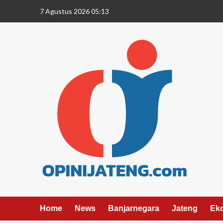
7 Agustus 2026 05:13
Home
News
Banjarnegara
Jateng
Ek