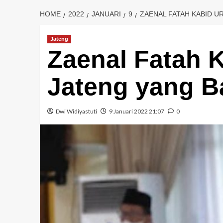
HOME
2022
JANUARI
9
ZAENAL FATAH KABID U
Jateng
Zaenal Fatah 
Jateng yang B
Dwi Widiyastuti
9 Januari 2022 21:07
0