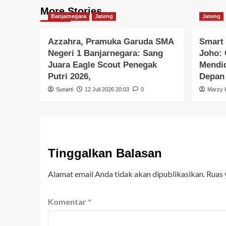
More Stories
Banjarnegara
Jateng
Jateng
Azzahra, Pramuka Garuda SMA
Smart 
Negeri 1 Banjarnegara: Sang
Joho: 
Juara Eagle Scout Penegak
Mendid
Putri 2026,
Depan
Sunarti
12 Juli 2026 20:03
0
Marzy K
Tinggalkan Balasan
Alamat email Anda tidak akan dipublikasikan.
Ruas 
Komentar
*