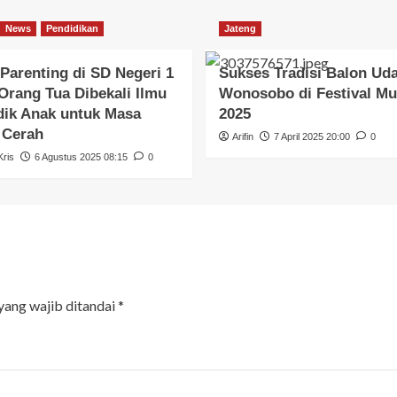
News
Pendidikan
Jateng
Parenting di SD Negeri 1
Sukses Tradisi Balon Ud
Orang Tua Dibekali Ilmu
Wonosobo di Festival Mu
ik Anak untuk Masa
2025
 Cerah
Arifin
7 April 2025 20:00
0
ris
6 Agustus 2025 08:15
0
yang wajib ditandai
*