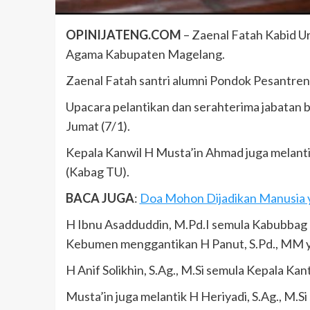
OPINIJATENG.COM
– Zaenal Fatah Kabid U
Agama Kabupaten Magelang.
Zaenal Fatah santri alumni Pondok Pesantre
Upacara pelantikan dan serahterima jabatan 
Jumat (7/1).
Kepala Kanwil H Musta’in Ahmad juga melantik
(Kabag TU).
BACA JUGA
:
Doa Mohon Dijadikan Manusia y
H Ibnu Asadduddin, M.Pd.I semula Kabubba
Kebumen menggantikan H Panut, S.Pd., MM y
H Anif Solikhin, S.Ag., M.Si semula Kepala
Musta’in juga melantik H Heriyadi, S.Ag., 