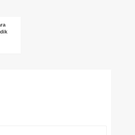
ara
dik