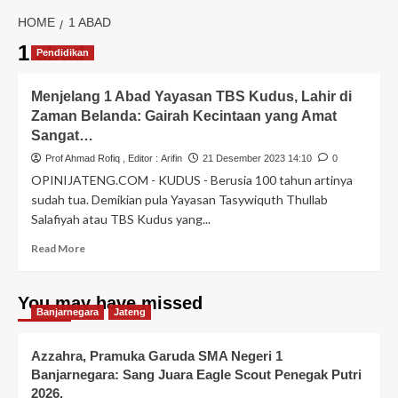
HOME
1 ABAD
1 abad
Pendidikan
Menjelang 1 Abad Yayasan TBS Kudus, Lahir di
Zaman Belanda: Gairah Kecintaan yang Amat
Sangat…
Prof Ahmad Rofiq
, Editor :
Arifin
21 Desember 2023 14:10
0
OPINIJATENG.COM - KUDUS - Berusia 100 tahun artinya
sudah tua. Demikian pula Yayasan Tasywiquth Thullab
Salafiyah atau TBS Kudus yang...
Read More
You may have missed
Banjarnegara
Jateng
Azzahra, Pramuka Garuda SMA Negeri 1
Banjarnegara: Sang Juara Eagle Scout Penegak Putri
2026,