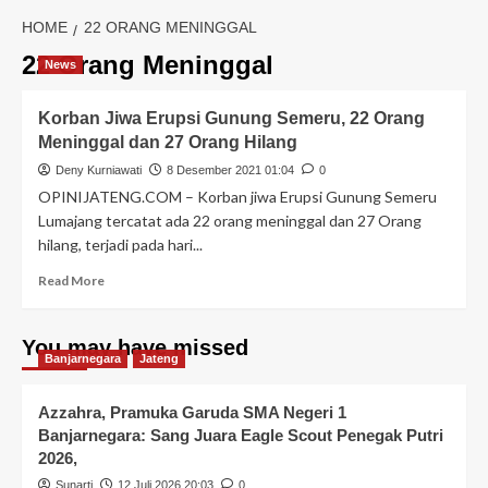
HOME
22 ORANG MENINGGAL
22 Orang Meninggal
News
Korban Jiwa Erupsi Gunung Semeru, 22 Orang
Meninggal dan 27 Orang Hilang
Deny Kurniawati
8 Desember 2021 01:04
0
OPINIJATENG.COM – Korban jiwa Erupsi Gunung Semeru
Lumajang tercatat ada 22 orang meninggal dan 27 Orang
hilang, terjadi pada hari...
Read More
You may have missed
Banjarnegara
Jateng
Azzahra, Pramuka Garuda SMA Negeri 1
Banjarnegara: Sang Juara Eagle Scout Penegak Putri
2026,
Sunarti
12 Juli 2026 20:03
0