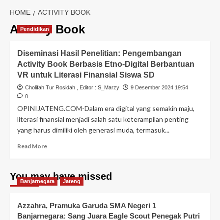
HOME
ACTIVITY BOOK
Activity Book
Pendidikan
Diseminasi Hasil Penelitian: Pengembangan
Activity Book Berbasis Etno-Digital Berbantuan
VR untuk Literasi Finansial Siswa SD
Cholifah Tur Rosidah
, Editor :
S_Marzy
9 Desember 2024 19:54
0
OPINIJATENG.COM-Dalam era digital yang semakin maju,
literasi finansial menjadi salah satu keterampilan penting
yang harus dimiliki oleh generasi muda, termasuk...
Read More
You may have missed
Banjarnegara
Jateng
Azzahra, Pramuka Garuda SMA Negeri 1
Banjarnegara: Sang Juara Eagle Scout Penegak Putri