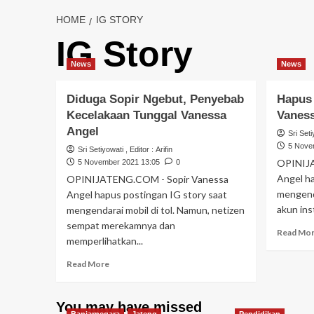
HOME
IG STORY
IG Story
News
News
Diduga Sopir Ngebut, Penyebab
Hapus 
Kecelakaan Tunggal Vanessa
Vaness
Angel
Sri Seti
5 Nove
Sri Setiyowati
, Editor :
Arifin
OPINIJA
5 November 2021 13:05
0
Angel ha
OPINIJATENG.COM - Sopir Vanessa
mengendar
Angel hapus postingan IG story saat
akun ins
mengendarai mobil di tol. Namun, netizen
sempat merekamnya dan
Read Mo
memperlihatkan...
Read More
You may have missed