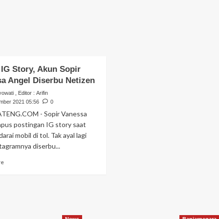
IG Story, Akun Sopir
a Angel Diserbu Netizen
yowati
, Editor :
Arifin
mber 2021 05:56
0
TENG.COM - Sopir Vanessa
pus postingan IG story saat
ai mobil di tol. Tak ayal lagi
tagramnya diserbu...
re