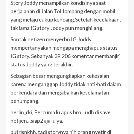
Story Joddy menampilkan kondisinya saat
perjalanan di Jalan Tol Jombang dengan mobil
yang melaju cukup kencang.Setelah kecelakaan,
tak lama IG story Joddy pun menghilang.
Sontak netizen menyerbu IG Joddy
mempertanyakan mengapa menghapus status
IG story. Sebanyak 39.206 komentar membanjiri
status Joddy yang terakhir.
Sebagian besar mengungkapkan kekesalan
karena menganggap Joddy tidak hati-hati dalam
berkendara dan mengabaikan keselamatan
penumpang.
herlin_rki, Percuma lu apus bro…udh di save
netijen…siap2 aja lu ya.
putrisnkhh, tadi storynya nih orang nyetir di