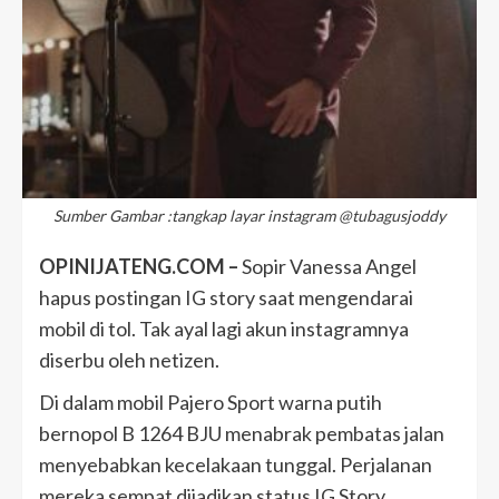
Sumber Gambar :tangkap layar instagram @tubagusjoddy
OPINIJATENG.COM –
Sopir Vanessa Angel
hapus postingan IG story saat mengendarai
mobil di tol. Tak ayal lagi akun instagramnya
diserbu oleh netizen.
Di dalam mobil Pajero Sport warna putih
bernopol B 1264 BJU menabrak pembatas jalan
menyebabkan kecelakaan tunggal. Perjalanan
mereka sempat dijadikan status IG Story