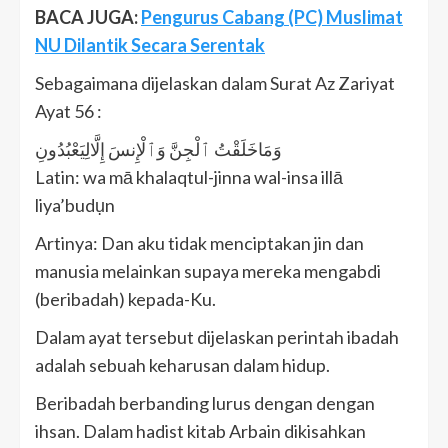
BACA JUGA:
Pengurus Cabang (PC) Muslimat
NU Dilantik Secara Serentak
Sebagaimana dijelaskan dalam Surat Az Zariyat
Ayat 56 :
وَمَاخَلَقْتُ ٱلْجِنَّ وَٱلْإِنسَ إِلَّالِيَعْبُدُونِ
Latin: wa mā khalaqtul-jinna wal-insa illā
liya’budụn
Artinya: Dan aku tidak menciptakan jin dan
manusia melainkan supaya mereka mengabdi
(beribadah) kepada-Ku.
Dalam ayat tersebut dijelaskan perintah ibadah
adalah sebuah keharusan dalam hidup.
Beribadah berbanding lurus dengan dengan
ihsan. Dalam hadist kitab Arbain dikisahkan