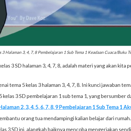
 3 Halaman 3, 4, 7, 8 Pembelajaran 1 Sub Tema 1 Keadaan Cuaca/Buku 
as 3 SD halaman 3, 4, 7, 8, adalah materi yang akan kita pel
nai tema 5 kelas 3 halaman 3, 4, 7, 8. Ini kunci jawaban tem
 5 kelas 3 SD pembelajaran 1 sub tema 1, yang bersumber d
laman 2, 3, 4, 5, 6, 7, 8, 9 Pembelajaran 1 Sub Tema 1 A
membantu orang tua mendampingi kalian belajar dari rumah.
las 3 SD ini, alangkah baiknya mencoba mengerjakan sendir