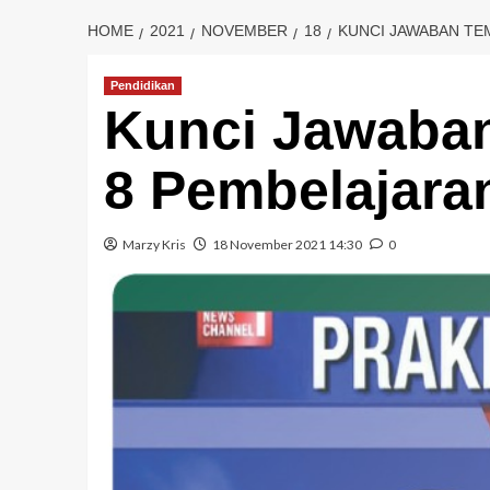
HOME
2021
NOVEMBER
18
KUNCI JAWABAN TEM
Pendidikan
Kunci Jawaban 
8 Pembelajara
Marzy Kris
18 November 2021 14:30
0