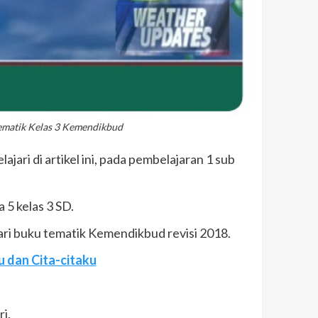
Tematik Kelas 3 Kemendikbud
ajari di artikel ini, pada pembelajaran 1 sub
a 5 kelas 3 SD.
ari buku tematik Kemendikbud revisi 2018.
ku dan Cita-citaku
i.