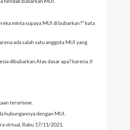
a hendak bubarkan MUI.
ereka minta supaya MUI di bubarkan?” kata
arena ada salah satu anggota MUI yang
sia dibubarkan.Atas dasar apa? karena JI
aan terorisme.
ada hubungannya dengan MUI.
a virtual, Rabu 17/11/2021.