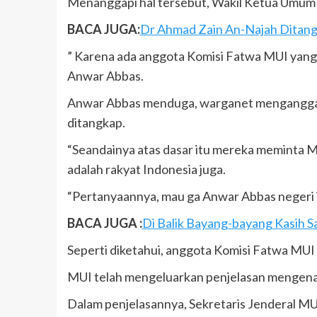
Menanggapi hal tersebut, Wakil Ketua Umum
BACA JUGA:
Dr Ahmad Zain An-Najah Ditang
” Karena ada anggota Komisi Fatwa MUI yang d
Anwar Abbas.
Anwar Abbas menduga, warganet menganggap M
ditangkap.
“Seandainya atas dasar itu mereka meminta M
adalah rakyat Indonesia juga.
“Pertanyaannya, mau ga Anwar Abbas negeri i
BACA JUGA :
Di Balik Bayang-bayang Kasih S
Seperti diketahui, anggota Komisi Fatwa MUI
MUI telah mengeluarkan penjelasan mengena
Dalam penjelasannya, Sekretaris Jenderal M