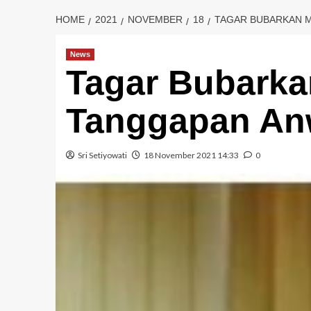
HOME
2021
NOVEMBER
18
TAGAR BUBARKAN M
News
Tagar Bubarkan
Tanggapan An
Sri Setiyowati
18 November 2021 14:33
0