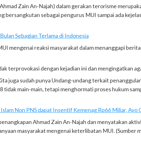
Ahmad Zain An-Najah) dalam gerakan terorisme merupakan
g bersangkutan sebagai pengurus MUI sampai ada kejela
ulan Sebagian Terlama di Indonesia
MUI mengenai reaksi masyarakat dalam menanggapi berit
ak terprovokasi dengan kejadian ini dan mengingatkan agar
 Kita juga sudah punya Undang-undang terkait penanggula
 tidak main-main, tetapi menghormati proses hukum sampa
Islam Non PNS dapat Insentif Kemenag Rp66 Miliar, Ayo 
penangkapan Ahmad Zain An-Najah dan menyatakan aktivi
anyaan masyarakat mengenai keterlibatan MUI. (Sumber mui