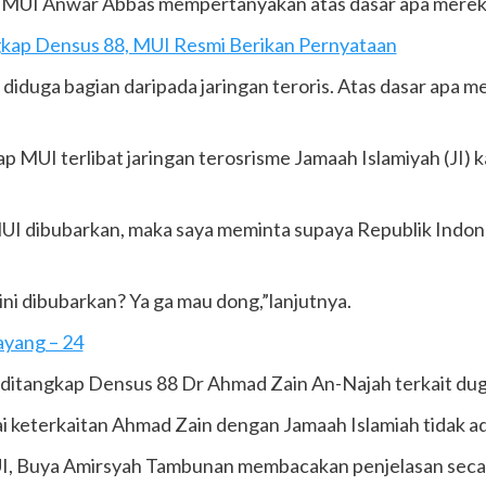
 MUI Anwar Abbas mempertanyakan atas dasar apa merek
kap Densus 88, MUI Resmi Berikan Pernyataan
iduga bagian daripada jaringan teroris. Atas dasar apa m
UI terlibat jaringan terosrisme Jamaah Islamiyah (JI) k
UI dibubarkan, maka saya meminta supaya Republik Indone
ni dibubarkan? Ya ga mau dong,”lanjutnya.
ayang – 24
 ditangkap Densus 88 Dr Ahmad Zain An-Najah terkait dug
i keterkaitan Ahmad Zain dengan Jamaah Islamiah tidak 
UI, Buya Amirsyah Tambunan membacakan penjelasan secar