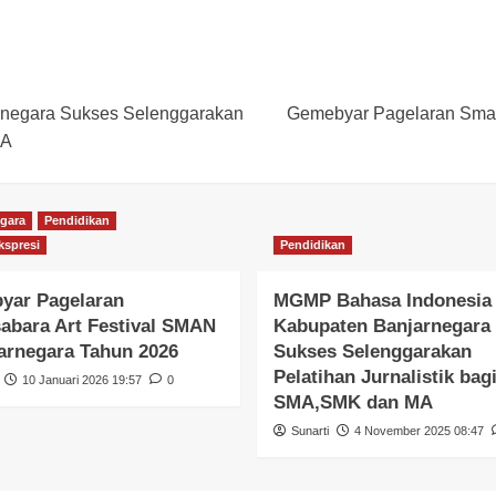
negara Sukses Selenggarakan
Gemebyar Pagelaran Sman
MA
gara
Pendidikan
spresi
Pendidikan
yar Pagelaran
MGMP Bahasa Indonesia
bara Art Festival SMAN
Kabupaten Banjarnegara
arnegara Tahun 2026
Sukses Selenggarakan
Pelatihan Jurnalistik bag
10 Januari 2026 19:57
0
SMA,SMK dan MA
Sunarti
4 November 2025 08:47