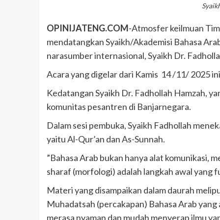
Syaik
OPINIJATENG.COM
-Atmosfer keilmuan Tim
mendatangkan Syaikh/Akademisi Bahasa Arab
narasumber internasional, Syaikh Dr. Fadholl
Acara yang digelar dari Kamis 14 /11/ 2025 ini
Kedatangan Syaikh Dr. Fadhollah Hamzah, yan
komunitas pesantren di Banjarnegara.
​Dalam sesi pembuka, Syaikh Fadhollah mene
yaitu Al-Qur’an dan As-Sunnah.
​”Bahasa Arab bukan hanya alat komunikasi, 
sharaf (morfologi) adalah langkah awal yang f
​Materi yang disampaikan dalam daurah melip
Muhadatsah (percakapan) Bahasa Arab yang a
merasa nyaman dan mudah menyerap ilmu yan