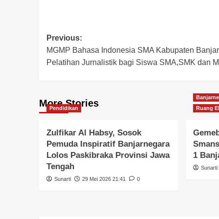
Previous:
MGMP Bahasa Indonesia SMA Kabupaten Banjar
Pelatihan Jurnalistik bagi Siswa SMA,SMK dan 
Banjarne
More Stories
Pendidikan
Ruang Ek
Zulfikar Al Habsy, Sosok
Gemeb
Pemuda Inspiratif Banjarnegara
Smansa
Lolos Paskibraka Provinsi Jawa
1 Banj
Tengah
Sunarti
Sunarti
29 Mei 2026 21:41
0