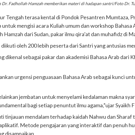
h Dr. Fadhollah Hamzah memberikan materi di hadapan santri/Foto Dr. T
ur Tengah terasa kental di Pondok Pesantren Mumtaza, Pr
 untuk mengisi acara Kuliah umum dan workshop Bahasa 
ah Hamzah dari Sudan, pakar ilmu qira’at dan muhafidz di 
 diikuti oleh 200 lebih peserta dari Santri yang antusias 
g dikenal sebagai pakar dan akademisi Bahasa Arab dari 
kankan urgensi penguasaan Bahasa Arab sebagai kunci un
melainkan jembatan untuk menyelami kedalaman makna syar
undamental bagi setiap penuntut ilmu agama,”ujar Syaikh F
uti tinjauan mendalam terhadap kaidah Nahwu dan Sharaf t
plikatif. Metode pengajaran yang interaktif dan penuh 
g disampaikan.