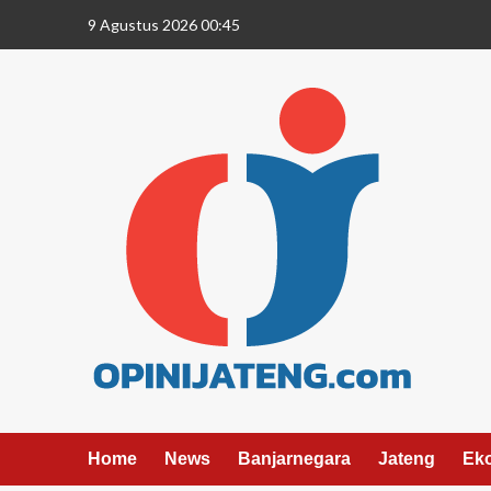
9 Agustus 2026 00:45
Home
News
Banjarnegara
Jateng
Ek