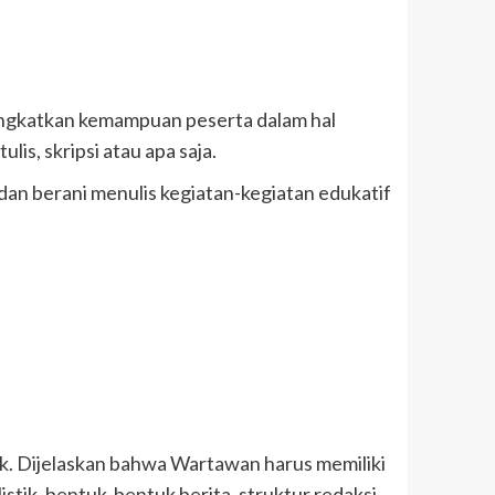
ngkatkan kemampuan peserta dalam hal
is, skripsi atau apa saja.
a dan berani menulis kegiatan-kegiatan edukatif
tik. Dijelaskan bahwa Wartawan harus memiliki
tik, bentuk-bentuk berita, struktur redaksi