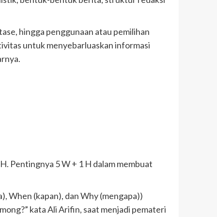
otase, hingga penggunaan atau pemilihan
ktivitas untuk menyebarluaskan informasi
arnya.
+ 1 H. Pentingnya 5 W + 1 H dalam membuat
na), When (kapan), dan Why (mengapa))
ng?” kata Ali Arifin, saat menjadi pemateri