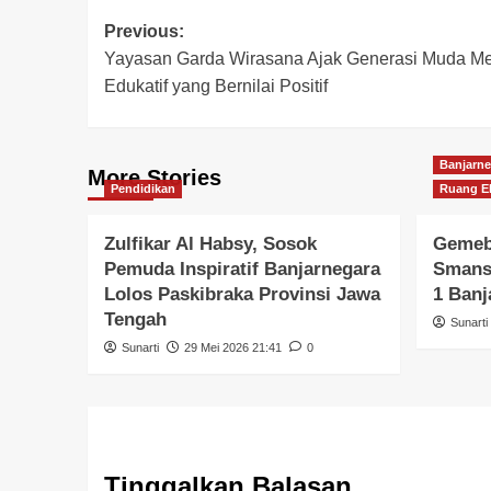
Previous:
Yayasan Garda Wirasana Ajak Generasi Muda Mel
Edukatif yang Bernilai Positif
Banjarne
More Stories
Pendidikan
Ruang Ek
Zulfikar Al Habsy, Sosok
Gemeb
Pemuda Inspiratif Banjarnegara
Smansa
Lolos Paskibraka Provinsi Jawa
1 Banj
Tengah
Sunarti
Sunarti
29 Mei 2026 21:41
0
Tinggalkan Balasan