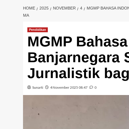
HOME
2025
NOVEMBER
4
MGMP BAHASA INDON
MA
Pendidikan
MGMP Bahasa 
Banjarnegara 
Jurnalistik b
Sunarti
4 November 2025 08:47
0