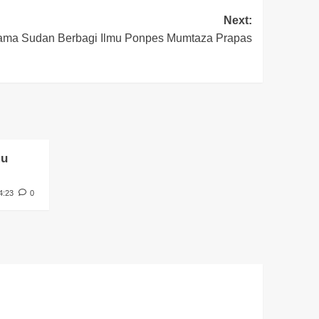
Next:
ama Sudan Berbagi Ilmu Ponpes Mumtaza Prapas
mu
4:23
0