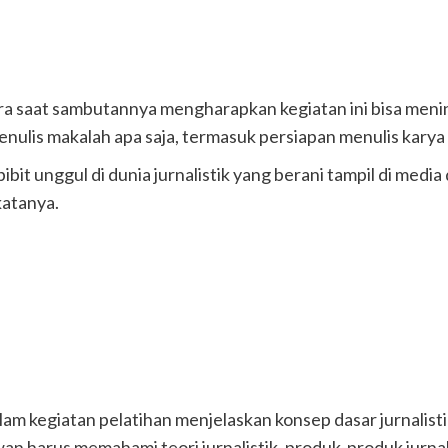
a saat sambutannya mengharapkan kegiatan ini bisa meni
ulis makalah apa saja, termasuk persiapan menulis karya tul
bibit unggul di dunia jurnalistik yang berani tampil di medi
katanya.
alam kegiatan pelatihan menjelaskan konsep dasar jurnalis
harus memahami teori jurnalistik, produk-produk jurnalis