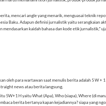
 berita, mencari angle yang menarik, menguasai teknik rep
sia Baku. Adapun definisi jurnalistik yaitu serangkaian a
n mendasarkan kaidah bahasa dan kode etik jurnalistik,” uj
baikan oleh para wartawan saat menulis berita adalah 5 W 
straight news atau berita langsung.
aitu 5W+1 H yaitu What (Apa), Who (siapa), Where (di ma
baca berita bertanya kapan kejadiannya? siapa yang ngomo