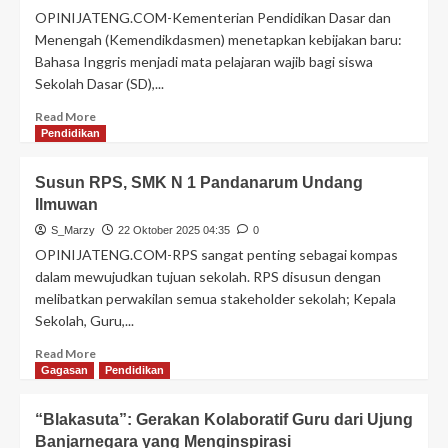
OPINIJATENG.COM-Kementerian Pendidikan Dasar dan
Menengah (Kemendikdasmen) menetapkan kebijakan baru:
Bahasa Inggris menjadi mata pelajaran wajib bagi siswa
Sekolah Dasar (SD),...
Read More
Pendidikan
Susun RPS, SMK N 1 Pandanarum Undang
Ilmuwan
S_Marzy
22 Oktober 2025 04:35
0
OPINIJATENG.COM-RPS sangat penting sebagai kompas
dalam mewujudkan tujuan sekolah. RPS disusun dengan
melibatkan perwakilan semua stakeholder sekolah; Kepala
Sekolah, Guru,...
Read More
Gagasan
Pendidikan
“Blakasuta”: Gerakan Kolaboratif Guru dari Ujung
Banjarnegara yang Menginspirasi