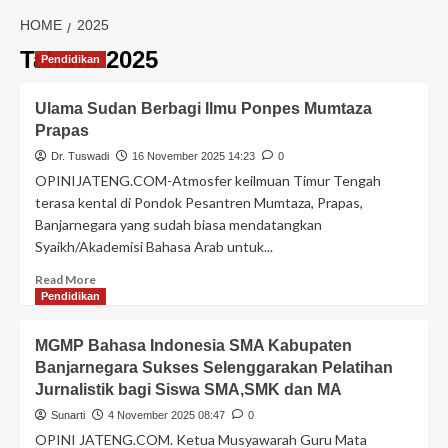
HOME
2025
Tahun:
2025
Pendidikan
Ulama Sudan Berbagi Ilmu Ponpes Mumtaza
Prapas
Dr. Tuswadi
16 November 2025 14:23
0
OPINIJATENG.COM-Atmosfer keilmuan Timur Tengah
terasa kental di Pondok Pesantren Mumtaza, Prapas,
Banjarnegara yang sudah biasa mendatangkan
Syaikh/Akademisi Bahasa Arab untuk...
Read More
Pendidikan
MGMP Bahasa Indonesia SMA Kabupaten
Banjarnegara Sukses Selenggarakan Pelatihan
Jurnalistik bagi Siswa SMA,SMK dan MA
Sunarti
4 November 2025 08:47
0
OPINI JATENG.COM. Ketua Musyawarah Guru Mata