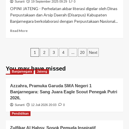
Sunarti
19 September 2025 09:29
0
OPINI JATENG - Perhelatan akbar literasi digelar oleh Dinas
Perpustakaan dan Arsip Daerah (Disarpus) Kabupaten
Banjarnegara berkolaborasi dengan Perpustakaan Nasional...
Read More
1
…
2
3
4
20
Next
You may have missed
Banjarnegara
Jateng
Azzahra, Pramuka Garuda SMA Negeri 1
Banjarnegara: Sang Juara Eagle Scout Penegak Putri
2026,
Sunarti
12 Juli 2026 20:03
0
Pendidikan
Zulfikar Al Habsy, Sosok Pemuda Inspiratif