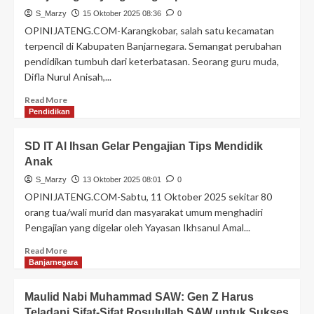
S_Marzy
15 Oktober 2025 08:36
0
OPINIJATENG.COM-Karangkobar, salah satu kecamatan
terpencil di Kabupaten Banjarnegara. Semangat perubahan
pendidikan tumbuh dari keterbatasan. Seorang guru muda,
Difla Nurul Anisah,...
Read More
Pendidikan
SD IT Al Ihsan Gelar Pengajian Tips Mendidik
Anak
S_Marzy
13 Oktober 2025 08:01
0
OPINIJATENG.COM-Sabtu, 11 Oktober 2025 sekitar 80
orang tua/wali murid dan masyarakat umum menghadiri
Pengajian yang digelar oleh Yayasan Ikhsanul Amal...
Read More
Banjarnegara
Maulid Nabi Muhammad SAW: Gen Z Harus
Teladani Sifat-Sifat Rosulullah SAW untuk Sukses