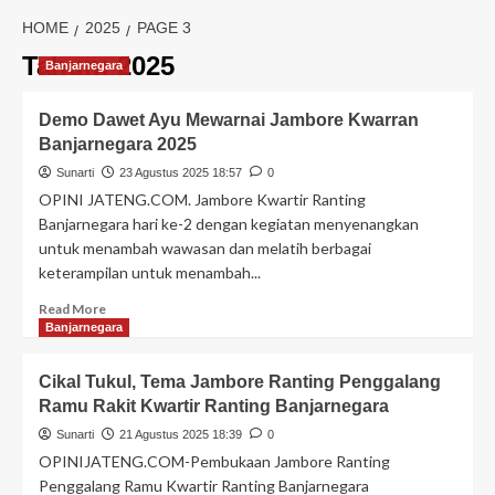
HOME
2025
PAGE 3
Tahun:
2025
Banjarnegara
Demo Dawet Ayu Mewarnai Jambore Kwarran
Banjarnegara 2025
Sunarti
23 Agustus 2025 18:57
0
OPINI JATENG.COM. Jambore Kwartir Ranting
Banjarnegara hari ke-2 dengan kegiatan menyenangkan
untuk menambah wawasan dan melatih berbagai
keterampilan untuk menambah...
Read More
Banjarnegara
Cikal Tukul, Tema Jambore Ranting Penggalang
Ramu Rakit Kwartir Ranting Banjarnegara
Sunarti
21 Agustus 2025 18:39
0
OPINIJATENG.COM-Pembukaan Jambore Ranting
Penggalang Ramu Kwartir Ranting Banjarnegara