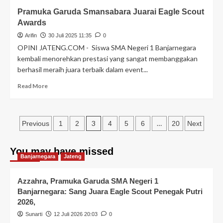
Pramuka Garuda Smansabara Juarai Eagle Scout
Awards
Arifin
30 Juli 2025 11:35
0
OPINI JATENG.COM - Siswa SMA Negeri 1 Banjarnegara
kembali menorehkan prestasi yang sangat membanggakan
berhasil meraih juara terbaik dalam event...
Read More
3
…
Previous
1
2
4
5
6
20
Next
You may have missed
Banjarnegara
Jateng
Azzahra, Pramuka Garuda SMA Negeri 1
Banjarnegara: Sang Juara Eagle Scout Penegak Putri
2026,
Sunarti
12 Juli 2026 20:03
0