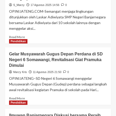
S_Marzy
17 Agustus 2025 14:56
0
OPINIJATENG.COM-Semangat menjaga lingkungan
ditunjukkan oleh Laskar Adiwiyata SMP Negeri Banjarnegara
bersama Laskar Adiwiyata dari 10 sekolah lainnya dengan
menggelar aksi...
Read More
Pendidikan
Gelar Musyawarah Gugus Depan Perdana di SD
Negeri 6 Somawangi, Revitalisasi Giat Pramuka
Dimulai
Marzy Kris
11 Agustus 2025 21:50
0
OPINIJATENG–SD Negeri 6 Somawangi menggelar
Musyawarah Gugus Depan (Gudep) perdana sebagai langkah
awal revitalisasi kegiatan Pramuka di sekolah pada Hari...
Read More
Pendidikan
Ilmuwan Banjarnegara Diskusi bersama Peraih