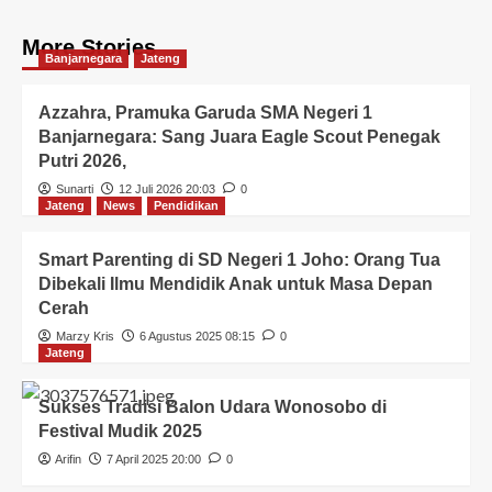
More Stories
Banjarnegara
Jateng
Azzahra, Pramuka Garuda SMA Negeri 1
Banjarnegara: Sang Juara Eagle Scout Penegak
Putri 2026,
Sunarti
12 Juli 2026 20:03
0
Jateng
News
Pendidikan
Smart Parenting di SD Negeri 1 Joho: Orang Tua
Dibekali Ilmu Mendidik Anak untuk Masa Depan
Cerah
Marzy Kris
6 Agustus 2025 08:15
0
Jateng
Sukses Tradisi Balon Udara Wonosobo di
Festival Mudik 2025
Arifin
7 April 2025 20:00
0