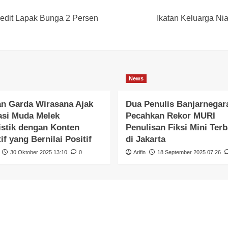
redit Lapak Bunga 2 Persen
Ikatan Keluarga N
News
n Garda Wirasana Ajak
Dua Penulis Banjarnegara
asi Muda Melek
Pecahkan Rekor MURI
istik dengan Konten
Penulisan Fiksi Mini Ter
if yang Bernilai Positif
di Jakarta
30 Oktober 2025 13:10
0
Arifin
18 September 2025 07:26