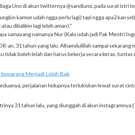
iaga Uno di akun twitternya @sandiuno, pada surat istri te
Mungkin kamoe udah ngga perlu lagi) tapi ngga apa2 kan s
tau dibalikin lagi lebih aman).”
pa samayang namanya Nur (Kalo udah jadi Pak Mentri Inget
DR-an, 31 tahun yang lalu. Alhamdulillah sampai sekarang 
 tidak boleh lelah dan harus bekerja secara keras, tuntas d
a Semarang Menjadi Lebih Baik
a keduanya, perjalanan hidupnya terlukiskan lewat surat c
strinya 31 tahun lalu, yang diunggah di akun instagramnya