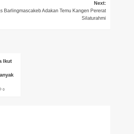
Next:
ias Barlingmascakeb Adakan Temu Kangen Pererat
Silaturahmi
 Ikut
banyak
0