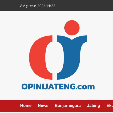
6 Agustus 2026 14:22
Home
News
Banjarnegara
Jateng
Ek