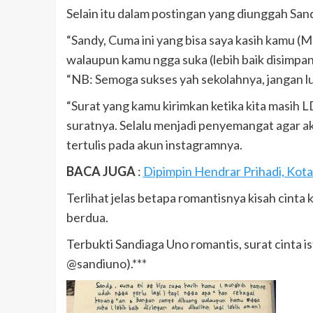
Selain itu dalam postingan yang diunggah Sand
“Sandy, Cuma ini yang bisa saya kasih kamu (
walaupun kamu ngga suka (lebih baik disimpan a
“NB: Semoga sukses yah sekolahnya, jangan lu
“Surat yang kamu kirimkan ketika kita masih L
suratnya. Selalu menjadi penyemangat agar aku
tertulis pada akun instagramnya.
BACA JUGA
:
Dipimpin Hendrar Prihadi, Kot
Terlihat jelas betapa romantisnya kisah cint
berdua.
Terbukti Sandiaga Uno romantis, surat cinta i
@sandiuno).***