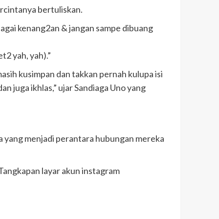
rcintanya bertuliskan.
ebagai kenang2an & jangan sampe dibuang
2 yah, yah).”
masih kusimpan dan takkan pernah kulupa isi
an juga ikhlas,” ujar Sandiaga Uno yang
inta yang menjadi perantara hubungan mereka
.(Tangkapan layar akun instagram