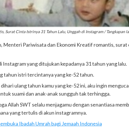
s, Surat Cinta Istrinya 31 Tahun Lalu, Unggah di Instagram / Tangkapan 
, Menteri Pariwisata dan Ekonomi Kreatif romantis, surat ci
 di Instagram yang ditujukan kepadanya 31 tahun yang lalu.
ng tahun istri tercintanya yang ke-52 tahun.
, dihari ulang tahun kamu yang ke-52 ini, aku ingin menguc
untuk suami dan anak-anak sungguh tak terhingga.
oga Allah SWT selalu menjagamu dengan senantiasa memb
ana yang tertulis di akun instagramnya.
Membuka Ibadah Umrah bagi Jemaah Indonesia