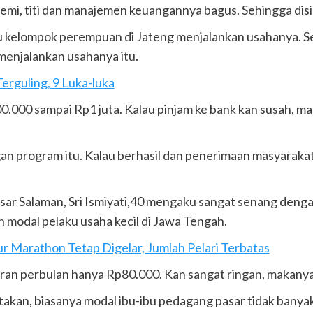
gemi, titi dan manajemen keuangannya bagus. Sehingga disi
u kelompok perempuan di Jateng menjalankan usahanya. S
enjalankan usahanya itu.
rguling, 9 Luka-luka
0.000 sampai Rp1 juta. Kalau pinjam ke bank kan susah, m
n program itu. Kalau berhasil dan penerimaan masyarakat
asar Salaman, Sri Ismiyati,40 mengaku sangat senang deng
 modal pelaku usaha kecil di Jawa Tengah.
 Marathon Tetap Digelar, Jumlah Pelari Terbatas
etoran perbulan hanya Rp80.000. Kan sangat ringan, makany
takan, biasanya modal ibu-ibu pedagang pasar tidak banyak.