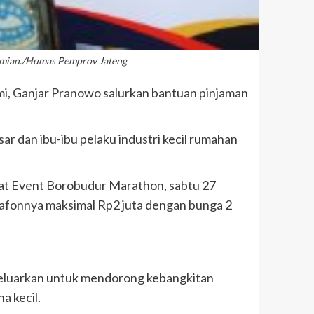
omian./Humas Pemprov Jateng
mi, Ganjar Pranowo salurkan bantuan pinjaman
 dan ibu-ibu pelaku industri kecil rumahan
aat Event Borobudur Marathon, sabtu 27
Plafonnya maksimal Rp2 juta dengan bunga 2
dikeluarkan untuk mendorong kebangkitan
a kecil.