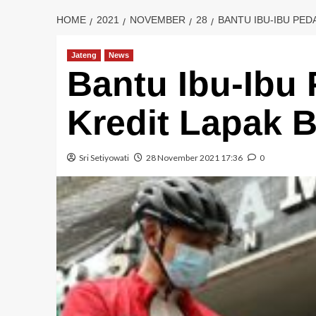
HOME
2021
NOVEMBER
28
BANTU IBU-IBU PED
Jateng
News
Bantu Ibu-Ibu
Kredit Lapak 
Sri Setiyowati
28 November 2021 17:36
0