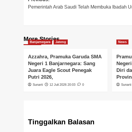
Pemerintah Arab Saudi Telah Membuka Ibadah U
More Stories
Banjarnegara
Jateng
News
Azzahra, Pramuka Garuda SMA
Pramu
Negeri 1 Banjarnegara: Sang
Negeri
Juara Eagle Scout Penegak
Diri d
Putri 2026,
Provin
Sunarti
12 Juli 2026 20:03
0
Sunarti
Tinggalkan Balasan