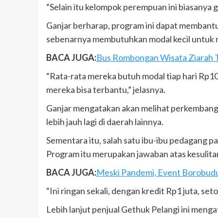
“Selain itu kelompok perempuan ini biasanya 
Ganjar berharap, program ini dapat membant
sebenarnya membutuhkan modal kecil untuk m
BACA JUGA:
Bus Rombongan Wisata Ziarah Te
“Rata-rata mereka butuh modal tiap hari Rp10
mereka bisa terbantu,” jelasnya.
Ganjar mengatakan akan melihat perkembanga
lebih jauh lagi di daerah lainnya.
Sementara itu, salah satu ibu-ibu pedagang p
Program itu merupakan jawaban atas kesulitan
BACA JUGA:
Meski Pandemi, Event Borobudur
“Ini ringan sekali, dengan kredit Rp1 juta, s
Lebih lanjut penjual Gethuk Pelangi ini menga