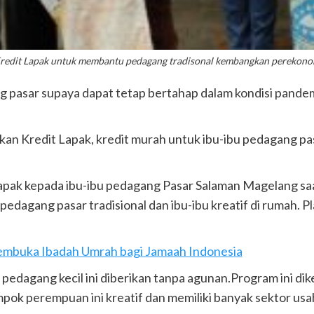
redit Lapak untuk membantu pedagang tradisonal kembangkan perekon
g pasar supaya dapat tetap bertahap dalam kondisi pande
 Kredit Lapak, kredit murah untuk ibu-ibu pedagang pasar
Lapak kepada ibu-ibu pedagang Pasar Salaman Magelang s
edagang pasar tradisional dan ibu-ibu kreatif di rumah. 
embuka Ibadah Umrah bagi Jamaah Indonesia
n pedagang kecil ini diberikan tanpa agunan.Program ini 
ok perempuan ini kreatif dan memiliki banyak sektor usah