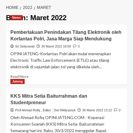
HOME
2022
MARET
Bulan:
Maret 2022
News
Pemberlakuan Penindakan Tilang Elektronik oleh
Korlantas Polri, Jasa Marga Siap Mendukung
Sri Setiyowati
30 Maret 2022 18:00
0
OPINIJATENG-Korlantas Polri akan mulai menerapkan
Electronic Traffic Law Enforcement (ETLE) atau tilang
elektronik di sejumlah jalan tol yang dikelola oleh...
Read More
Jateng
KKS Mitra Setia Baiturrahman dan
Studentpreneur
Prof Ahmad Rofiq
, Editor :
Dwi Widiyastuti
30 Maret 2022 13:22
0
Oleh Ahmad Rofiq OPINIJATENG.COM - Koperasi
Konsumen Syariah (KKS) Mitra Setia Baiturrahman
Semarang hari ini, Rabu, 30/3/2022 menggelar Rapat