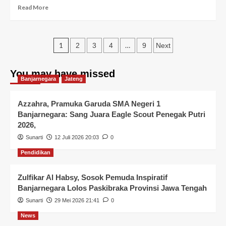
Read More
1
…
2
3
4
9
Next
You may have missed
Banjarnegara
Jateng
Azzahra, Pramuka Garuda SMA Negeri 1
Banjarnegara: Sang Juara Eagle Scout Penegak Putri
2026,
Sunarti
12 Juli 2026 20:03
0
Pendidikan
Zulfikar Al Habsy, Sosok Pemuda Inspiratif
Banjarnegara Lolos Paskibraka Provinsi Jawa Tengah
Sunarti
29 Mei 2026 21:41
0
News