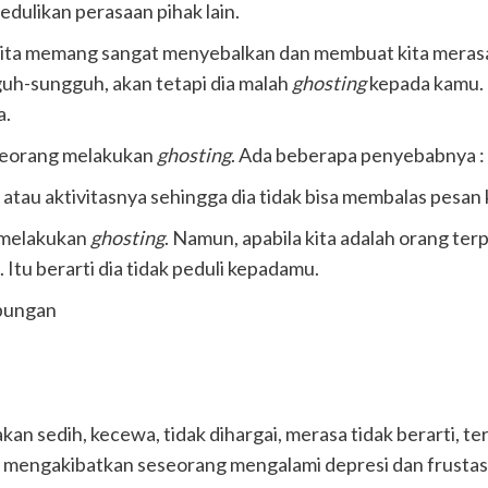
dulikan perasaan pihak lain.
ita memang sangat menyebalkan dan membuat kita merasa 
uh-sungguh, akan tetapi dia malah
ghosting
kepada kamu. 
a.
eseorang melakukan
ghosting
. Ada beberapa penyebabnya :
n atau aktivitasnya sehingga dia tidak bisa membalas pesa
g melakukan
ghosting
. Namun, apabila kita adalah orang ter
tu berarti dia tidak peduli kepadamu.
ubungan
kan sedih, kecewa, tidak dihargai, merasa tidak berarti, t
 mengakibatkan seseorang mengalami depresi dan frustasi.