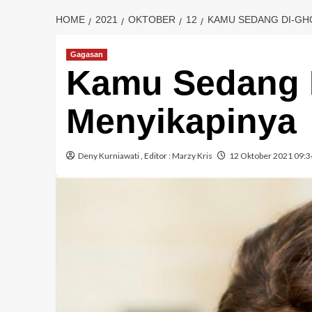
HOME
2021
OKTOBER
12
KAMU SEDANG DI-GHO
Gagasan
Kamu Sedang D
Menyikapinya
Deny Kurniawati
, Editor :
Marzy Kris
12 Oktober 2021 09:3