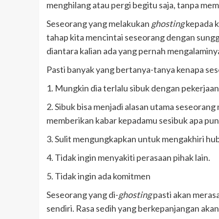
menghilang atau pergi begitu saja, tanpa meme
Seseorang yang melakukan
ghosting
kepada k
tahap kita mencintai seseorang dengan sungg
diantara kalian ada yang pernah mengalaminy
Pasti banyak yang bertanya-tanya kenapa s
1. Mungkin dia terlalu sibuk dengan pekerjaa
2. Sibuk bisa menjadi alasan utama seseoran
memberikan kabar kepadamu sesibuk apa pun. I
3. Sulit mengungkapkan untuk mengakhiri h
4. Tidak ingin menyakiti perasaan pihak lain.
5. Tidak ingin ada komitmen
Seseorang yang di-
ghosting
pasti akan merasa
sendiri. Rasa sedih yang berkepanjangan akan