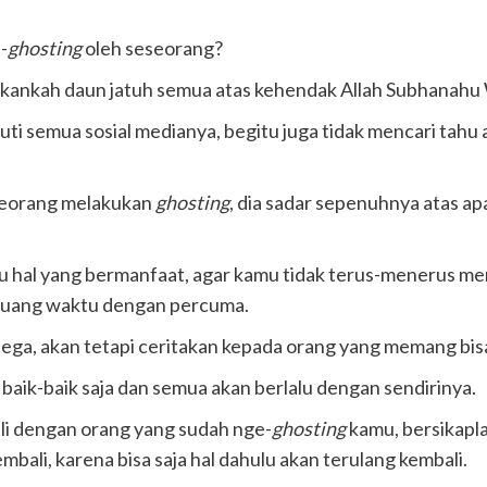
-
ghosting
oleh seseorang?
Bukankah daun jatuh semua atas kehendak Allah Subhanahu 
ikuti semua sosial medianya, begitu juga tidak mencari tah
eseorang melakukan
ghosting
, dia sadar sepenuhnya atas ap
au hal yang bermanfaat, agar kamu tidak terus-menerus me
mbuang waktu dengan percuma.
h lega, akan tetapi ceritakan kepada orang yang memang bi
 baik-baik saja dan semua akan berlalu dengan sendirinya.
li dengan orang yang sudah nge-
ghosting
kamu, bersikapla
bali, karena bisa saja hal dahulu akan terulang kembali.