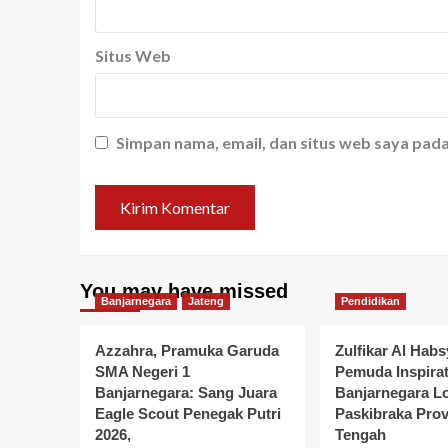
Situs Web
Simpan nama, email, dan situs web saya pad
You may have missed
Banjarnegara
Jateng
Pendidikan
Azzahra, Pramuka Garuda
Zulfikar Al Habs
SMA Negeri 1
Pemuda Inspirat
Banjarnegara: Sang Juara
Banjarnegara L
Eagle Scout Penegak Putri
Paskibraka Prov
2026,
Tengah