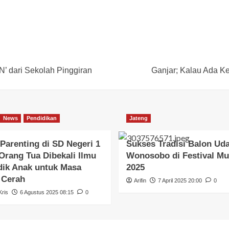
’ dari Sekolah Pinggiran
Ganjar; Kalau Ada K
News
Pendidikan
Jateng
Parenting di SD Negeri 1
Sukses Tradisi Balon Ud
Orang Tua Dibekali Ilmu
Wonosobo di Festival Mu
ik Anak untuk Masa
2025
 Cerah
Arifin
7 April 2025 20:00
0
ris
6 Agustus 2025 08:15
0