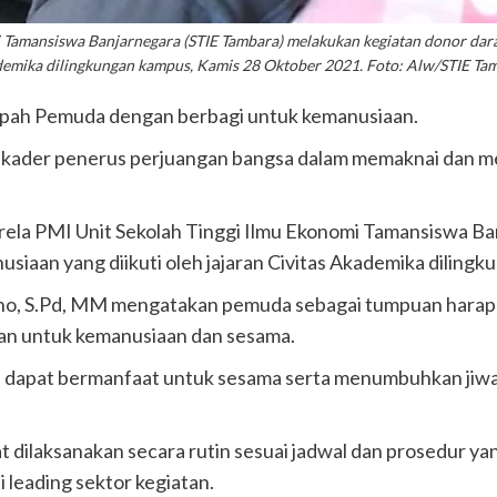
 Tamansiswa Banjarnegara (STIE Tambara) melakukan kegiatan donor darah 
emika dilingkungan kampus, Kamis 28 Oktober 2021. Foto: Alw/STIE Ta
h Pemuda dengan berbagi untuk kemanusiaan.
i kader penerus perjuangan bangsa dalam memaknai dan m
arela PMI Unit Sekolah Tinggi Ilmu Ekonomi Tamansiswa B
siaan yang diikuti oleh jajaran Civitas Akademika diling
no, S.Pd, MM mengatakan pemuda sebagai tumpuan harapa
nan untuk kemanusiaan dan sesama.
ni dapat bermanfaat untuk sesama serta menumbuhkan jiwa 
 dilaksanakan secara rutin sesuai jadwal dan prosedur ya
leading sektor kegiatan.