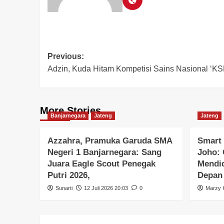
Previous:
Adzin, Kuda Hitam Kompetisi Sains Nasional ‘KSN
More Stories
Banjarnegara
Jateng
Jateng
Azzahra, Pramuka Garuda SMA
Smart 
Negeri 1 Banjarnegara: Sang
Joho: 
Juara Eagle Scout Penegak
Mendid
Putri 2026,
Depan
Sunarti
12 Juli 2026 20:03
0
Marzy K