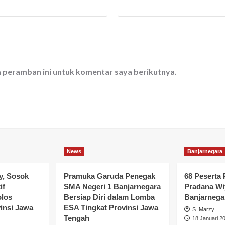
a peramban ini untuk komentar saya berikutnya.
News
Banjarnegara
y, Sosok
Pramuka Garuda Penegak
68 Peserta 
if
SMA Negeri 1 Banjarnegara
Pradana Wi
olos
Bersiap Diri dalam Lomba
Banjarnegar
insi Jawa
ESA Tingkat Provinsi Jawa
S_Marzy
Tengah
18 Januari 2