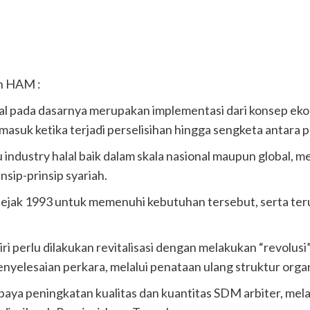
n HAM :
halal pada dasarnya merupakan implementasi dari konsep ekon
asuk ketika terjadi perselisihan hingga sengketa antara p
au industry halal baik dalam skala nasional maupun globa
nsip-prinsip syariah.
s sejak 1993 untuk memenuhi kebutuhan tersebut, serta
ri perlu dilakukan revitalisasi dengan melakukan “revolus
enyelesaian perkara, melalui penataan ulang struktur orga
aya peningkatan kualitas dan kuantitas SDM arbiter, melal