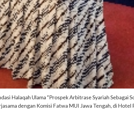
dasi Halaqah Ulama “Prospek Arbitrase Syariah Sebagai S
rjasama dengan Komisi Fatwa MUI Jawa Tengah, di Hotel