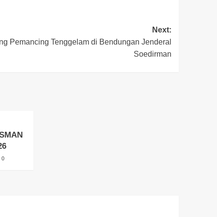
Next:
ng Pemancing Tenggelam di Bendungan Jenderal
Soedirman
l SMAN
26
0