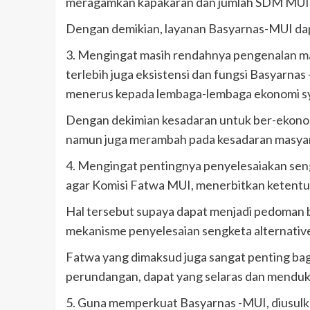
meragamkan kapakaran dan jumlah SDM MUI d
Dengan demikian, layanan Basyarnas-MUI da
3. Mengingat masih rendahnya pengenalan masy
terlebih juga eksistensi dan fungsi Basyarna
menerus kepada lembaga-lembaga ekonomi sya
Dengan dekimian kesadaran untuk ber-ekonom
namun juga merambah pada kesadaran masyarak
4. Mengingat pentingnya penyelesaiakan sengk
agar Komisi Fatwa MUI, menerbitkan ketentua
Hal tersebut supaya dapat menjadi pedoman b
mekanisme penyelesaian sengketa alternative, 
Fatwa yang dimaksud juga sangat penting bag
perundangan, dapat yang selaras dan mendu
5. Guna memperkuat Basyarnas -MUI, diusulka