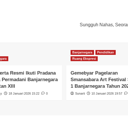
Sungguh Nahas, Seora
Banjarnegara
Pendidikan
gara
Ruang Ekspresi
erta Resmi Ikuti Pradana
Gemebyar Pagelaran
 Permadani Banjarnegara
Smansabara Art Festiva
an XIII
1 Banjarnegara Tahun 20
zy
18 Januari 2026 15:22
0
Sunarti
10 Januari 2026 19:57