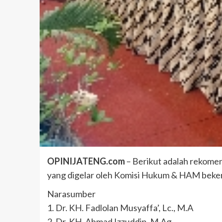
OPINIJATENG.com
– Berikut adalah rekomen
yang digelar oleh Komisi Hukum & HAM beke
Narasumber
1. Dr. KH. Fadlolan Musyaffa’, Lc., M.A
2. Dr. KH. Ahmad Izzuddin, M.Ag.