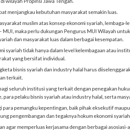
i wilayah Propinsi Jawa Tengah.
pat menjangkau kebutuhan masyarakat semakin luas.
arakat muslim atas konsep ekonomi syariah, lembaga-lemb
s – MUI, maka perlu dukungan Pengurus MUI Wilayah untuk 
riah dan masyarakat luas dalam berbagai kesempatan.
i syariah tidak hanya dalam level kelembagaan atau inst
at yang bersifat individual.
eta bisnis syariah dan industry halal harus diiselenggara
n terkait.
agi seluruh institusi yang terkait dengan penegakan huku
para pelaku bisnis syariah atau industry halal, serta mas
i para pemangku kepentingan, baik pihak eksekutif maupun
kung pengembangan dan tegaknya hokum ekonomi syariah d
n agar memperluas kerjasama dengan berbagai asosiasi-a