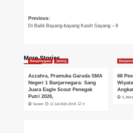
Previous:
Di Balik Bayang-bayang Kasih Sayang – 8
More Stories
Banjarnegara
Jateng
Banjarne
Azzahra, Pramuka Garuda SMA
68 Pes
Negeri 1 Banjarnegara: Sang
Wiyata
Juara Eagle Scout Penegak
Angkat
Putri 2026,
S_Mar
Sunarti
12 Juli 2026 20:03
0