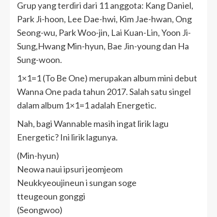
Grup yang terdiri dari 11 anggota: Kang Daniel,
Park Ji-hoon, Lee Dae-hwi, Kim Jae-hwan, Ong
Seong-wu, Park Woo-jin, Lai Kuan-Lin, Yoon Ji-
Sung,Hwang Min-hyun, Bae Jin-young dan Ha
Sung-woon.
1×1=1 (To Be One) merupakan album mini debut
Wanna One pada tahun 2017. Salah satu singel
dalam album 1×1=1 adalah Energetic.
Nah, bagi Wannable masih ingat lirik lagu
Energetic? Ini lirik lagunya.
(Min-hyun)
Neowa naui ipsuri jeomjeom
Neukkyeoujineun i sungan soge
tteugeoun gonggi
(Seongwoo)