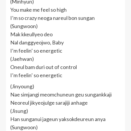
(Minhyun)
You make me feel so high
I’m so crazy neoga nareul bon sungan
(Sungwoon)
Mak kkeullyeo deo
Nal danggyeojwo, Baby
I’m feelin’ so energetic
(Jaehwan)
Oneul bam duri out of control
I’m feelin’ so energetic
(Jinyoung)
Nae simjangi meomchuneun geu sungankkaji
Neoreul jikyeojulge sarajiji anhage
(Jisung)
Han sunganui jageun yaksokdeureun anya
(Sungwoon)