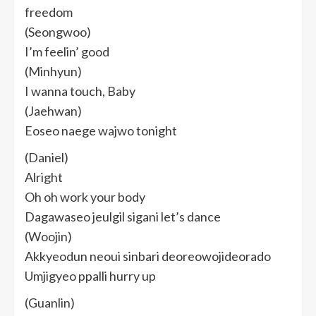
freedom
(Seongwoo)
I’m feelin’ good
(Minhyun)
I wanna touch, Baby
(Jaehwan)
Eoseo naege wajwo tonight
(Daniel)
Alright
Oh oh work your body
Dagawaseo jeulgil sigani let’s dance
(Woojin)
Akkyeodun neoui sinbari deoreowojideorado
Umjigyeo ppalli hurry up
(Guanlin)