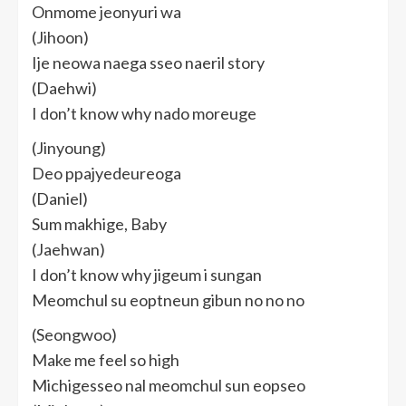
Onmome jeonyuri wa
(Jihoon)
Ije neowa naega sseo naeril story
(Daehwi)
I don’t know why nado moreuge
(Jinyoung)
Deo ppajyedeureoga
(Daniel)
Sum makhige, Baby
(Jaehwan)
I don’t know why jigeum i sungan
Meomchul su eoptneun gibun no no no
(Seongwoo)
Make me feel so high
Michigesseo nal meomchul sun eopseo