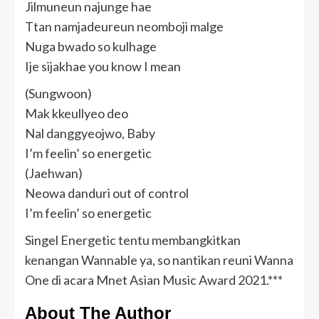
Jilmuneun najunge hae
Ttan namjadeureun neomboji malge
Nuga bwado so kulhage
Ije sijakhae you know I mean
(Sungwoon)
Mak kkeullyeo deo
Nal danggyeojwo, Baby
I’m feelin’ so energetic
(Jaehwan)
Neowa danduri out of control
I’m feelin’ so energetic
Singel Energetic tentu membangkitkan
kenangan Wannable ya, so nantikan reuni Wanna
One di acara Mnet Asian Music Award 2021.***
About The Author