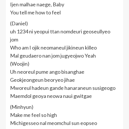
Ijen malhae naege, Baby
You tell me how to feel
(Daniel)
uh 1234 ni yeopui ttan nomdeuri geoseullyeo
jom
Who am I ojik neomaneul jikineun killeo
Mal geudaero nan jom jugyeojwo Yeah
(Woojin)
Uh neoreul pume ango bisanghae
Geokjeongeun beoryeo jihae
Mworeul hadeun gande hanaraneun susigeogo
Maemdol geoya neowa naui gwitgae
(Minhyun)
Make me feel so high
Michigesseo nal meomchul sun eopseo