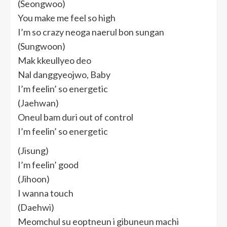
(Seongwoo)
You make me feel so high
I’m so crazy neoga naerul bon sungan
(Sungwoon)
Mak kkeullyeo deo
Nal danggyeojwo, Baby
I’m feelin’ so energetic
(Jaehwan)
Oneul bam duri out of control
I’m feelin’ so energetic
(Jisung)
I’m feelin’ good
(Jihoon)
I wanna touch
(Daehwi)
Meomchul su eoptneun i gibuneun machi