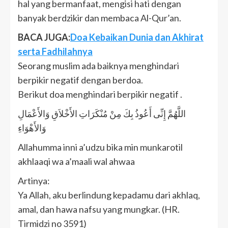
hal yang bermanfaat, mengisi hati dengan
banyak berdzikir dan membaca Al-Qur’an.
BACA JUGA:
Doa Kebaikan Dunia dan Akhirat
serta Fadhilahnya
Seorang muslim ada baiknya menghindari
berpikir negatif dengan berdoa.
Berikut doa menghindari berpikir negatif .
اللَّهُمَّ إِنِّى أَعُوذُ بِكَ مِنْ مُنْكَرَاتِ الأَخْلاَقِ وَالأَعْمَالِ
وَالأَهْوَاءِ
Allahumma inni a’udzu bika min munkarotil
akhlaaqi wa a’maali wal ahwaa
Artinya:
Ya Allah, aku berlindung kepadamu dari akhlaq,
amal, dan hawa nafsu yang mungkar. (HR.
Tirmidzi no 3591)