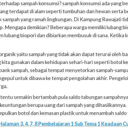
terhadap sampah konsumsi? sampah konsumsi ada yang be
yang terdapat di alam seperti tumbuhan dan hewan serta b
uk sampah yang ramah lingkungan. Di Kampung Rawajati t
. Mengapa demikian? Beberapa warga memiliki lubang biop
lam lubang biopori dan dibiarkan membusuk di sana. Ketik
ganik yaitu sampah yang tidak akan dapat terurai oleh ba
ita gunakan dalam kehidupan sehari-hari seperti botol kem
ki bank sampah, sebagai tempat menyetorkan sampah-sampah
engepul untuk dibawa ke tempat pengolahan akhir. Pengel
rga.
tentu semakin bertambah pula saldo tabungan sampahnya
euntungan berupa uang dari sampah yang dihasilkannya.
pulkan botol dan kemasan plastik untuk menambah saldo
Halaman 3, 4, 7, 8 Pembelajaran 1 Sub Tema 1 Keadaan C