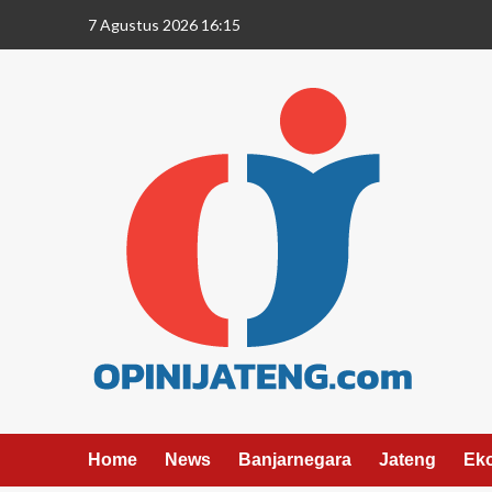
7 Agustus 2026 16:15
Home
News
Banjarnegara
Jateng
Ek