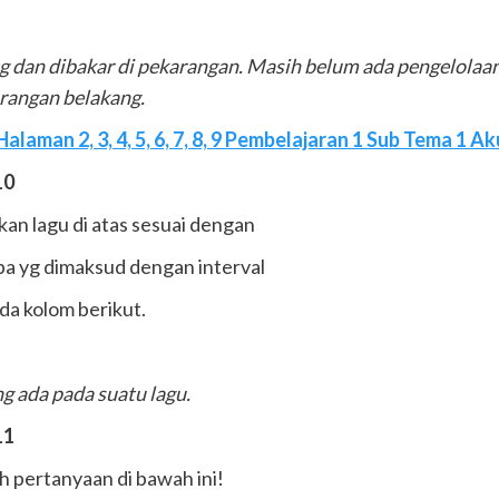
g dan dibakar di pekarangan. Masih belum ada pengelola
arangan belakang.
laman 2, 3, 4, 5, 6, 7, 8, 9 Pembelajaran 1 Sub Tema 1 A
10
an lagu di atas sesuai dengan
a yg dimaksud dengan interval
da kolom berikut.
ng ada pada suatu lagu.
11
 pertanyaan di bawah ini!