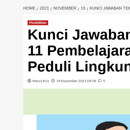
HOME
2021
NOVEMBER
19
KUNCI JAWABAN TEM
Pendidikan
Kunci Jawaban
11 Pembelajar
Peduli Lingku
Marzy Kris
19 November 2021 04:58
0