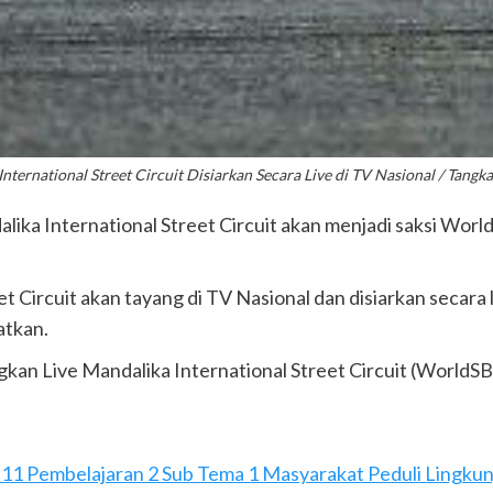
ernational Street Circuit Disiarkan Secara Live di TV Nasional / Tangk
ika International Street Circuit akan menjadi saksi World 
 Circuit akan tayang di TV Nasional dan disiarkan secara 
atkan.
kan Live Mandalika International Street Circuit (WorldS
, 11 Pembelajaran 2 Sub Tema 1 Masyarakat Peduli Lingku