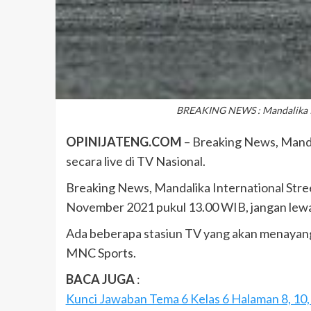
BREAKING NEWS : Mandalika Int
OPINIJATENG.COM
– Breaking News, Mandal
secara live di TV Nasional.
Breaking News, Mandalika International Street
November 2021 pukul 13.00 WIB, jangan lew
Ada beberapa stasiun TV yang akan menayang
MNC Sports.
BACA JUGA
:
Kunci Jawaban Tema 6 Kelas 6 Halaman 8, 10