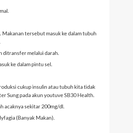
mal.
a. Makanan tersebut masuk ke dalam tubuh
.
ditransfer melalui darah.
suk ke dalam pintu sel.
duksi cukup insulin atau tubuh kita tidak
kter Sung pada akun youtuve SB30 Health.
h acaknya sekitar 200mg/dl.
olyfagia (Banyak Makan).