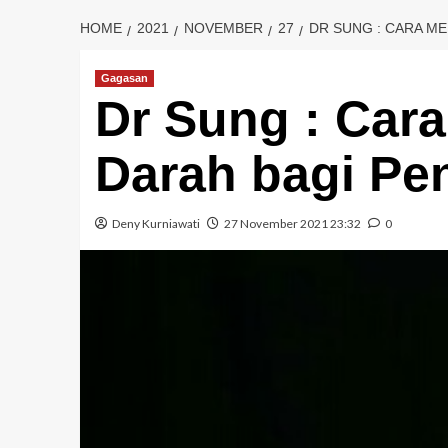
HOME
2021
NOVEMBER
27
DR SUNG : CARA M
Gagasan
Dr Sung : Car
Darah bagi Pen
Deny Kurniawati
27 November 2021 23:32
0