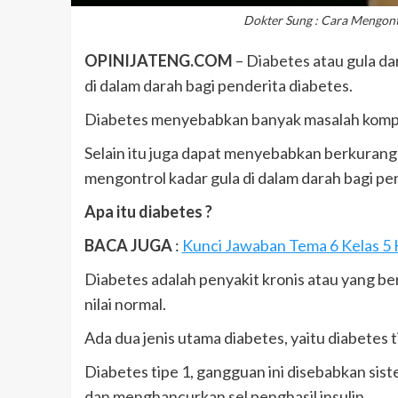
Dokter Sung : Cara Mengont
OPINIJATENG.COM
– Diabetes atau gula da
di dalam darah bagi penderita diabetes.
Diabetes menyebabkan banyak masalah komplek
Selain itu juga dapat menyebabkan berkuran
mengontrol kadar gula di dalam darah bagi pe
Apa itu diabetes ?
BACA JUGA
:
Kunci Jawaban Tema 6 Kelas 5 H
Diabetes adalah penyakit kronis atau yang be
nilai normal.
Ada dua jenis utama diabetes, yaitu diabetes ti
Diabetes tipe 1, gangguan ini disebabkan si
dan menghancurkan sel penghasil insulin.