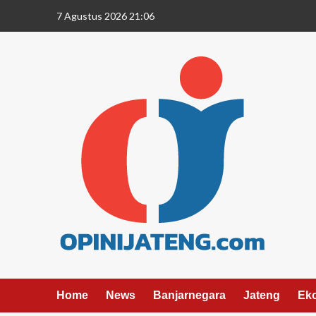
7 Agustus 2026 21:06
Home
News
Banjarnegara
Jateng
Ek