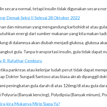
in secara normal, tetapi insulin tidak digunakan secara nor
ang-Demak Seksi II Selesai 28 Oktober 2022
kanan dan minuman yang mengandung karbohidrat atau gul
utuhkan energi dari sumber makanan yang kita makan tadi
g di dalamnya akan diubah menjadi glukosa, glukosa akan 
ngkut gula. Tanpa transportasi insulin, gula tidak dapat ma
y R, Rafathar Cemburu
ika pankreas atau kelenjar ludah perut tidak dapat mempro
cap Dokter Sungadi Santoso atau biasa akrab dipanggil do
i peningkatan gula darah di atas 126mg/dl atau gula dara
i Polyuria (Banyak kencing), Polydipsia (Banyak minum), P
ira-kira Mukanya Mirip Siapa Ya?