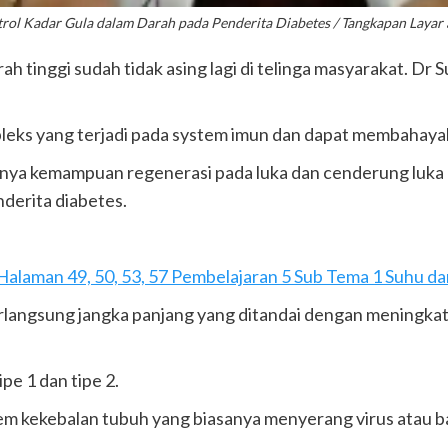
rol Kadar Gula dalam Darah pada Penderita Diabetes / Tangkapan Laya
rah tinggi sudah tidak asing lagi di telinga masyarakat. D
s yang terjadi pada system imun dan dapat membahayakan
gnya kemampuan regenerasi pada luka dan cenderung luka
nderita diabetes.
alaman 49, 50, 53, 57 Pembelajaran 5 Sub Tema 1 Suhu da
rlangsung jangka panjang yang ditandai dengan meningkatn
pe 1 dan tipe 2.
stem kekebalan tubuh yang biasanya menyerang virus atau 