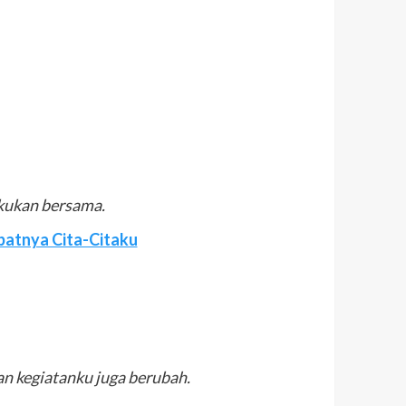
akukan bersama.
ebatnya Cita-Citaku
an kegiatanku juga berubah.