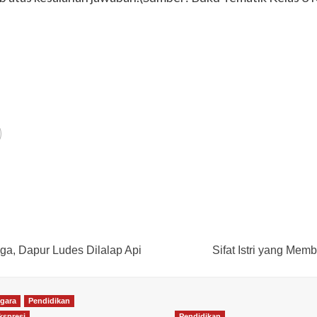
a, Dapur Ludes Dilalap Api
Sifat Istri yang Mem
gara
Pendidikan
spresi
Pendidikan