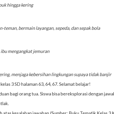
uk hingga kering
-teman, bermain layangan, sepeda, dan sepak bola
 ibu mengangkat jemuran
ering, menjaga kebersihan lingkungan supaya tidak banjir
kelas 3 SD halaman 63, 64, 67. Selamat belajar!
uan bagi orang tua. Siswa bisa bereksplorasi dengan jawab
tlak.
tas kesalahan jawaban.(Sumber: Buku Tematik Kelas 3 