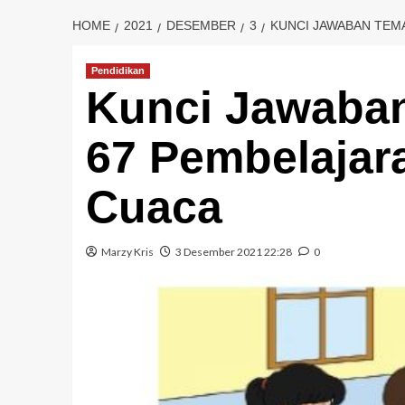
HOME
2021
DESEMBER
3
KUNCI JAWABAN TEMA
Pendidikan
Kunci Jawaban
67 Pembelajar
Cuaca
Marzy Kris
3 Desember 2021 22:28
0