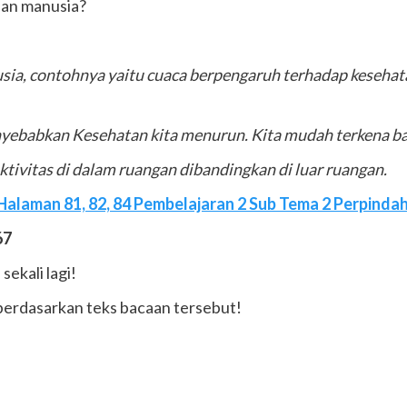
an manusia?
, contohnya yaitu cuaca berpengaruh terhadap kesehatan, 
nyebabkan Kesehatan kita menurun. Kita mudah terkena bat
tivitas di dalam ruangan dibandingkan di luar ruangan.
alaman 81, 82, 84 Pembelajaran 2 Sub Tema 2 Perpindaha
67
ekali lagi!
 berdasarkan teks bacaan tersebut!