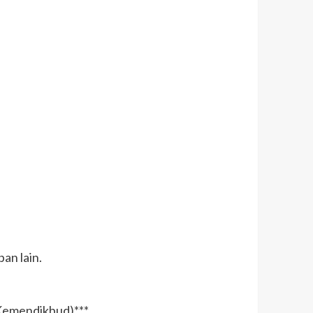
an lain.
Kemendikbud)***