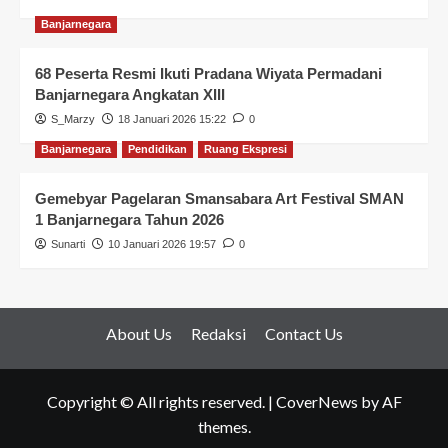
Banjarnegara
68 Peserta Resmi Ikuti Pradana Wiyata Permadani
Banjarnegara Angkatan XIII
S_Marzy
18 Januari 2026 15:22
0
Banjarnegara
Pendidikan
Ruang Ekspresi
Gemebyar Pagelaran Smansabara Art Festival SMAN
1 Banjarnegara Tahun 2026
Sunarti
10 Januari 2026 19:57
0
About Us
Redaksi
Contact Us
Copyright © All rights reserved.
|
CoverNews
by AF
themes.