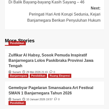
Di Balik Bayang-bayang Kasih Sayang – 46
Next:
Peringati Hari Anti Korupi Sedunia, Kejari
Banjarnegara Berikan Penyuluhan Hukum
More Stories
Pendidikan
Zulfikar Al Habsy, Sosok Pemuda Inspiratif
Banjarnegara Lolos Paskibraka Provinsi Jawa
Tengah
Sunarti
29 Mei 2026 21:41
0
Banjarnegara
Pendidikan
Ruang Ekspresi
Gemebyar Pagelaran Smansabara Art Festival
SMAN 1 Banjarnegara Tahun 2026
Sunarti
10 Januari 2026 19:57
0
Pendidikan