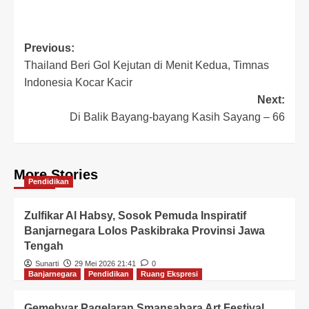
Previous:
Thailand Beri Gol Kejutan di Menit Kedua, Timnas
Indonesia Kocar Kacir
Next:
Di Balik Bayang-bayang Kasih Sayang – 66
More Stories
Pendidikan
Zulfikar Al Habsy, Sosok Pemuda Inspiratif
Banjarnegara Lolos Paskibraka Provinsi Jawa
Tengah
Sunarti
29 Mei 2026 21:41
0
Banjarnegara
Pendidikan
Ruang Ekspresi
Gemebyar Pagelaran Smansabara Art Festival