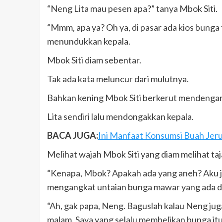
“Neng Lita mau pesen apa?” tanya Mbok Siti.
“Mmm, apa ya? Oh ya, di pasar ada kios bunga
menundukkan kepala.
Mbok Siti diam sebentar.
Tak ada kata meluncur dari mulutnya.
Bahkan kening Mbok Siti berkerut mendengar 
Lita sendiri lalu mendongakkan kepala.
BACA JUGA:
Ini Manfaat Konsumsi Buah Jeru
Melihat wajah Mbok Siti yang diam melihat taj
“Kenapa, Mbok? Apakah ada yang aneh? Aku jug
mengangkat untaian bunga mawar yang ada di
“Ah, gak papa, Neng. Baguslah kalau Neng j
malam. Saya yang selalu membelikan bunga itu