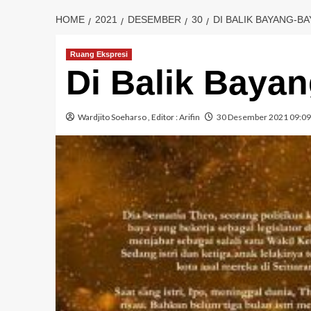
HOME
2021
DESEMBER
30
DI BALIK BAYANG-BA
Ruang Ekspresi
Di Balik Baya
Wardjito Soeharso
, Editor :
Arifin
30 Desember 2021 09:09