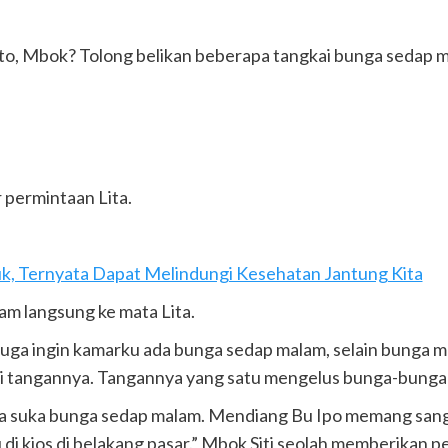
 to, Mbok? Tolong belikan beberapa tangkai bunga sedap m
permintaan Lita.
k, Ternyata Dapat Melindungi Kesehatan Jantung Kita
am langsung ke mata Lita.
a ingin kamarku ada bunga sedap malam, selain bunga mawar
 tangannya. Tangannya yang satu mengelus bunga-bunga 
uga suka bunga sedap malam. Mendiang Bu Ipo memang sa
 di kios di belakang pasar.” Mbok Siti seolah memberikan 