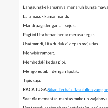
Langsung ke kamarnya, menaruh bunga mawar p
Lalu masuk kamar mandi.
Mandi pagi dengan air sejuk.
Pagi ini Lita benar-benar merasa segar.
Usai mandi, Lita duduk di depan meja rias.
Menyisir rambut.
Membedaki kedua pipi.
Mengoles bibir dengan lipstik.
Tipis saja.
BACA JUGA:
Sikap Terbaik Rasululloh yang pe
Saat dia memantas-mantas make up wajahnya, 
Lita terpaku sejenak melihat foto itu dari cerm