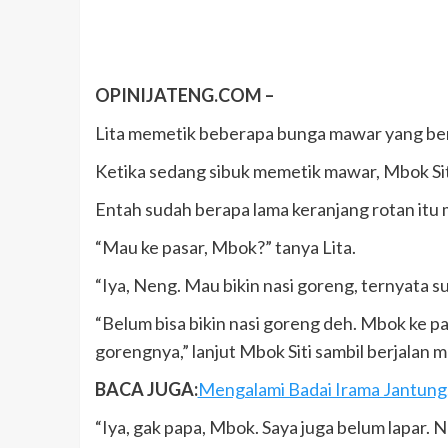
OPINIJATENG.COM –
Lita memetik beberapa bunga mawar yang be
Ketika sedang sibuk memetik mawar, Mbok Siti
Entah sudah berapa lama keranjang rotan itu 
“Mau ke pasar, Mbok?” tanya Lita.
“Iya, Neng. Mau bikin nasi goreng, ternyata su
“Belum bisa bikin nasi goreng deh. Mbok ke pa
gorengnya,” lanjut Mbok Siti sambil berjalan m
BACA JUGA:
Mengalami Badai Irama Jantung
“Iya, gak papa, Mbok. Saya juga belum lapar. N