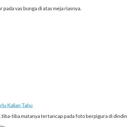
ada vas bunga di atas meja riasnya.
rlu Kalian Tahu
tiba-tiba matanya tertancap pada foto berpigura di dindi
in.