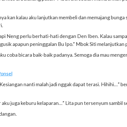
ahnya kan kalau aku lanjutkan membeli dan memajang bunga
i.
tapi Neng perlu berhati-hati dengan Den Iben. Kalau sampa
engusik apapun peninggalan Bu Ipo.” Mbok Siti melanjutkan
aku coba bicara baik-baik padanya. Semoga dia mau menger
onsel
Kesiangan nanti malah jadi nggak dapat terasi. Hihihi…” be
ar aku juga keburu kelaparan…” Lita pun tersenyum sambil 
ndangan.