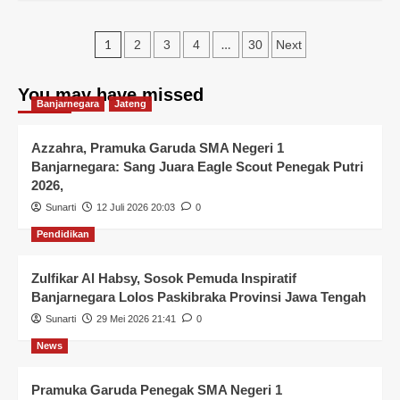
1
…
2
3
4
30
Next
You may have missed
Banjarnegara
Jateng
Azzahra, Pramuka Garuda SMA Negeri 1
Banjarnegara: Sang Juara Eagle Scout Penegak Putri
2026,
Sunarti
12 Juli 2026 20:03
0
Pendidikan
Zulfikar Al Habsy, Sosok Pemuda Inspiratif
Banjarnegara Lolos Paskibraka Provinsi Jawa Tengah
Sunarti
29 Mei 2026 21:41
0
News
Pramuka Garuda Penegak SMA Negeri 1