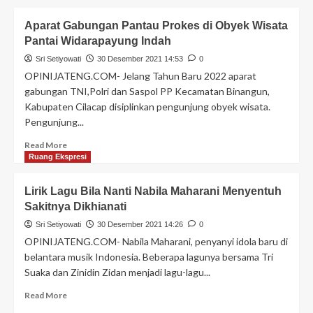
Aparat Gabungan Pantau Prokes di Obyek Wisata
Pantai Widarapayung Indah
Sri Setiyowati
30 Desember 2021 14:53
0
OPINIJATENG.COM- Jelang Tahun Baru 2022 aparat
gabungan TNI,Polri dan Saspol PP Kecamatan Binangun,
Kabupaten Cilacap disiplinkan pengunjung obyek wisata.
Pengunjung...
Read More
Ruang Ekspresi
Lirik Lagu Bila Nanti Nabila Maharani Menyentuh
Sakitnya Dikhianati
Sri Setiyowati
30 Desember 2021 14:26
0
OPINIJATENG.COM- Nabila Maharani, penyanyi idola baru di
belantara musik Indonesia. Beberapa lagunya bersama Tri
Suaka dan Zinidin Zidan menjadi lagu-lagu...
Read More