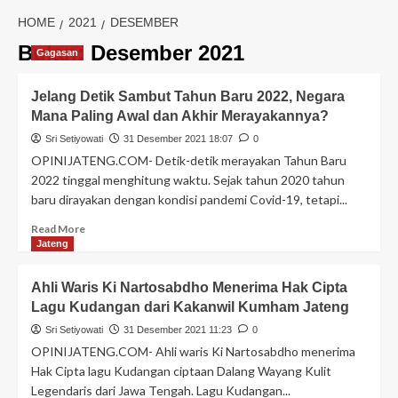
HOME
2021
DESEMBER
Bulan:
Desember 2021
Gagasan
Jelang Detik Sambut Tahun Baru 2022, Negara
Mana Paling Awal dan Akhir Merayakannya?
Sri Setiyowati
31 Desember 2021 18:07
0
OPINIJATENG.COM- Detik-detik merayakan Tahun Baru
2022 tinggal menghitung waktu. Sejak tahun 2020 tahun
baru dirayakan dengan kondisi pandemi Covid-19, tetapi...
Read More
Jateng
Ahli Waris Ki Nartosabdho Menerima Hak Cipta
Lagu Kudangan dari Kakanwil Kumham Jateng
Sri Setiyowati
31 Desember 2021 11:23
0
OPINIJATENG.COM- Ahli waris Ki Nartosabdho menerima
Hak Cipta lagu Kudangan ciptaan Dalang Wayang Kulit
Legendaris dari Jawa Tengah. Lagu Kudangan...