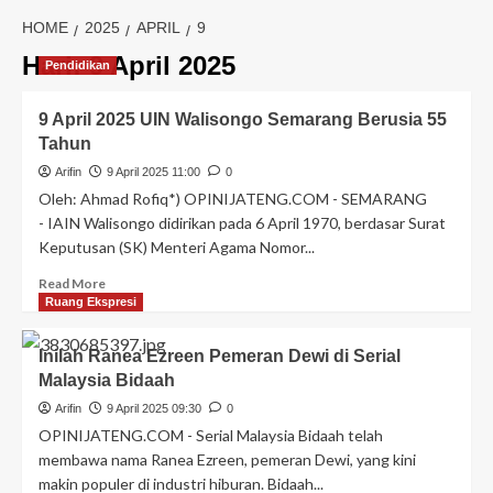
HOME
2025
APRIL
9
Hari:
9 April 2025
Pendidikan
9 April 2025 UIN Walisongo Semarang Berusia 55
Tahun
Arifin
9 April 2025 11:00
0
Oleh: Ahmad Rofiq*) OPINIJATENG.COM - SEMARANG
- IAIN Walisongo didirikan pada 6 April 1970, berdasar Surat
Keputusan (SK) Menteri Agama Nomor...
Read More
Ruang Ekspresi
Inilah Ranea Ezreen Pemeran Dewi di Serial
Malaysia Bidaah
Arifin
9 April 2025 09:30
0
OPINIJATENG.COM - Serial Malaysia Bidaah telah
membawa nama Ranea Ezreen, pemeran Dewi, yang kini
makin populer di industri hiburan. Bidaah...