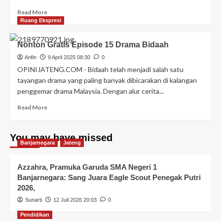
Read More
Ruang Ekspresi
Nonton Gratis Episode 15 Drama Bidaah
Arifin
9 April 2025 08:30
0
OPINIJATENG.COM - Bidaah telah menjadi salah satu
tayangan drama yang paling banyak dibicarakan di kalangan
penggemar drama Malaysia. Dengan alur cerita...
Read More
You may have missed
Banjarnegara
Jateng
Azzahra, Pramuka Garuda SMA Negeri 1
Banjarnegara: Sang Juara Eagle Scout Penegak Putri
2026,
Sunarti
12 Juli 2026 20:03
0
Pendidikan