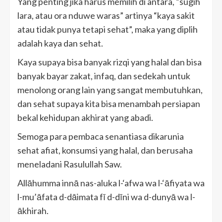
Yang penting jika harus memilih di antara, “sugih
lara, atau ora nduwe waras” artinya “kaya sakit
atau tidak punya tetapi sehat”, maka yang diplih
adalah kaya dan sehat.
Kaya supaya bisa banyak rizqi yang halal dan bisa
banyak bayar zakat, infaq, dan sedekah untuk
menolong orang lain yang sangat membutuhkan,
dan sehat supaya kita bisa menambah persiapan
bekal kehidupan akhirat yang abadi.
Semoga para pembaca senantiasa dikarunia
sehat afiat, konsumsi yang halal, dan berusaha
meneladani Rasulullah Saw.
Allāhumma innā nas-aluka l-‘afwa wa l-‘āfiyata wa
l-mu’āfata d-dāimata fī d-dīni wa d-dunyā wa l-
ākhirah.