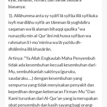
biasanya:
1). Allāhumma anta sy-syāfī lā syifāa illā syifāuka
isyfi mardlāhu syifā-an tāmman lā yughādiru
saqaman wa lā alaman bihaqqi qaulika “wa
nunazzilu min al-Qur’āni mā huwa syifāun wa
rahmatun li l-mu’minīna wa lā yazīdu dh-
dhālimīna illā khasārān.
Artinya: “Ya Allah Engkaulah Maha Penyembuh
tidak ada kesembuhan kecuali kesembuhan dari-
Mu, sembuhkanlah sakitnya (guruku,
saudaraku….) dengan kesembuhan yang
sempurna yang tidak menyisakan penyakit dan
kepedihan dengan kebenaran Firman-Mu “Dan
Kami turunkan dari Al-Qur’an yang ia merupakan
obat penyembuh dan kasih sayang bagi orang-