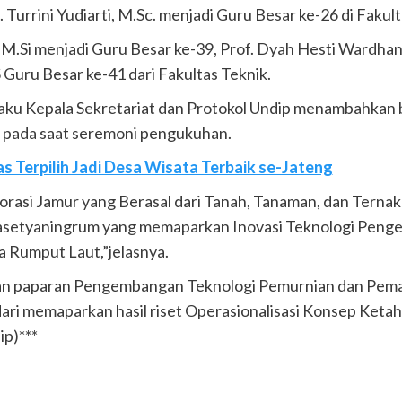
. Turrini Yudiarti, M.Sc. menjadi Guru Besar ke-26 di Faku
 M.Si menjadi Guru Besar ke-39, Prof. Dyah Hesti Wardhani,
S Guru Besar ke-41 dari Fakultas Teknik.
elaku Kepala Sekretariat dan Protokol Undip menambahkan 
r pada saat seremoni pengukuhan.
 Terpilih Jadi Desa Wisata Terbaik se-Jateng
lorasi Jamur yang Berasal dari Tanah, Tanaman, dan Terna
i Prasetyaningrum yang memaparkan Inovasi Teknologi Pen
 Rumput Laut,”jelasnya.
an paparan Pengembangan Teknologi Pemurnian dan Peman
ri memaparkan hasil riset Operasionalisasi Konsep Ketah
p)***