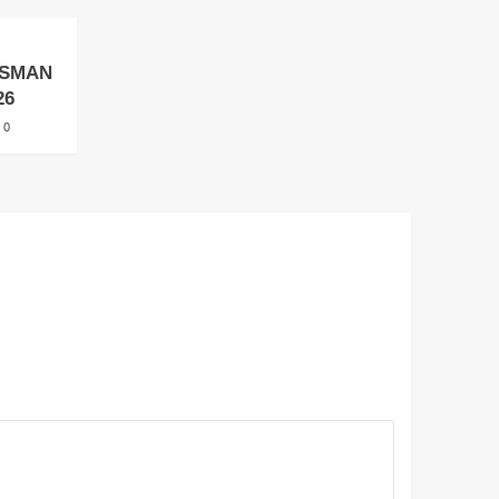
l SMAN
26
0