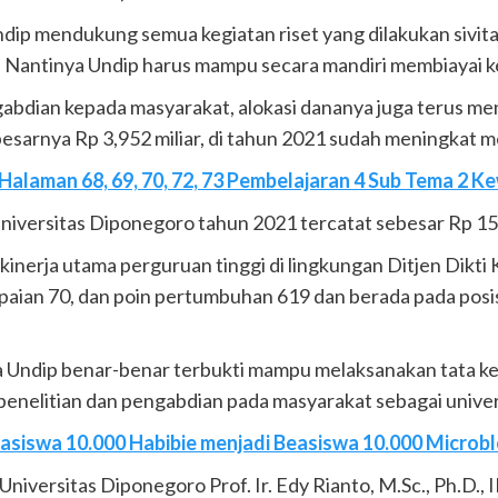
ndip mendukung semua kegiatan riset yang dilakukan sivit
 Nantinya Undip harus mampu secara mandiri membiayai ke
abdian kepada masyarakat, alokasi dananya juga terus me
besarnya Rp 3,952 miliar, di tahun 2021 sudah meningkat me
Halaman 68, 69, 70, 72, 73 Pembelajaran 4 Sub Tema 2 K
niversitas Diponegoro tahun 2021 tercatat sebesar Rp 15,
 kinerja utama perguruan tinggi di lingkungan Ditjen Dik
paian 70, dan poin pertumbuhan 619 dan berada pada posis
Undip benar-benar terbukti mampu melaksanakan tata kel
enelitian dan pengabdian pada masyarakat sebagai univers
easiswa 10.000 Habibie menjadi Beasiswa 10.000 Microb
iversitas Diponegoro Prof. Ir. Edy Rianto, M.Sc., Ph.D.,