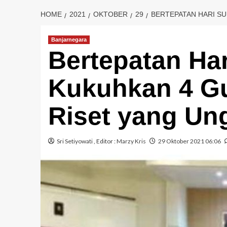
HOME
2021
OKTOBER
29
BERTEPATAN HARI S
Banjarnegara
Bertepatan Ha
Kukuhkan 4 Gu
Riset yang Un
Sri Setiyowati
, Editor :
Marzy Kris
29 Oktober 2021 06:06