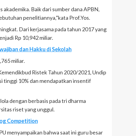
as akademika. Baik dari sumber dana APBN,
butuhan penelitiannya,”kata Prof.Yos.
ningkat. Dari kerjasama pada tahun 2017 yang
njadi Rp 10,942 miliar.
ewajiban dan Hakku di Sekolah
765 miliar.
ti Kemendikbud Ristek Tahun 2020/2021, Undip
i tinggi 10% dan mendapatkan insentif
ola dengan berbasis pada tri dharma
itas riset yang unggul.
log Competition
 IPU menyampaikan bahwa saat ini guru besar