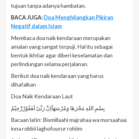
tujuan tanpa adanya hambatan.
BACA JUGA:
Doa Menghilangkan Pikiran
Negatif dalam Islam
Membaca doa naik kendaraan merupakan
amalan yang sangat terpuji. Hal itu sebagai
bentuk ikhtiar agar diberi keselamatan dan
perlindungan selama perjalanan.
Berikut doa naik kendaraan yang harus
dihafalkan
Doa Naik Kendaraan Laut
بِسْمِ اللهِ مَجْرَهَا وَمُرْسَهَآاِنَّ رَبِّىْ لَغَفُوْرٌرَّحِيْمٌ
Bacaan latin: Bismillaahi majrahaa wa mursaahaa
inna robbii laghofuurur rohiim