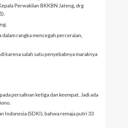
r Kepala Perwakilan BKKBN Jateng, drg
).
ng.
ma dalam rangka mencegah perceraian,
jadi karena salah satu penyebabnya maraknya
ada persalinan ketiga dan keempat. Jadi ada
iono.
n Indonesia (SDKI), bahwa remaja putri 33