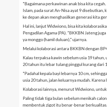
”Bagaimana perkawinan anak bisa kita cegah. 
Islam, pada surat An-Nisa ayat 9 disebutkan,
ke depan akan menghasilkan generasi kita gen
Hal ini, lanjut Widwiono, bisa kita kolaboras
Pengadilan Agama (PA). ”BKKBN Jateng juga a
ya monggo (hamil duluan),” ujarnya.
Melalui kolaborasi antara BKKBN dengan BP4
Kalau terpaksa kawin sebelum usia 19 tahun,
20 tahun itu lebar tulang pinggul kurang dari 
”Padahal kepala bayi lebarnya 10 cm, sehingga
usia 20 tahun, jalan keluarnya mudah. Karena 
Kolaborasi lainnya, menurut Widwiono, untuk 
Paling tidak tiga bulan sebelum menikah calon
membentuk zigot itu benar-benar berkualitas