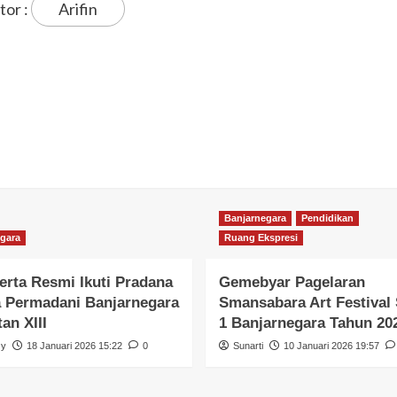
tor :
Arifin
Banjarnegara
Pendidikan
gara
Ruang Ekspresi
erta Resmi Ikuti Pradana
Gemebyar Pagelaran
 Permadani Banjarnegara
Smansabara Art Festiva
an XIII
1 Banjarnegara Tahun 20
zy
18 Januari 2026 15:22
0
Sunarti
10 Januari 2026 19:57