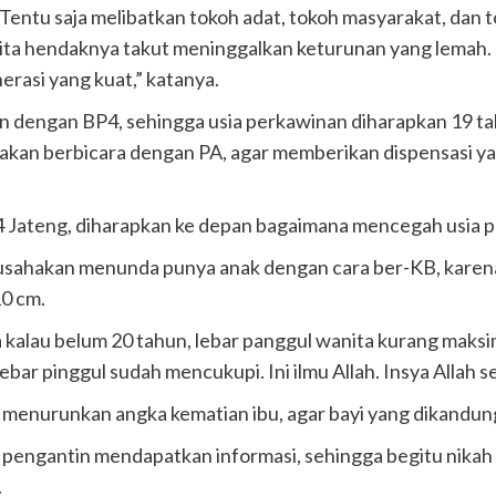
Tentu saja melibatkan tokoh adat, tokoh masyarakat, dan 
 kita hendaknya takut meninggalkan keturunan yang lemah.
erasi yang kuat,” katanya.
ikan dengan BP4, sehingga usia perkawinan diharapkan 19 t
kan berbicara dengan PA, agar memberikan dispensasi yan
 Jateng, diharapkan ke depan bagaimana mencegah usia p
 usahakan menunda punya anak dengan cara ber-KB, karena 
10 cm.
 kalau belum 20 tahun, lebar panggul wanita kurang maksim
lebar pinggul sudah mencukupi. Ini ilmu Allah. Insya Allah 
menurunkan angka kematian ibu, agar bayi yang dikandung 
 pengantin mendapatkan informasi, sehingga begitu nikah u
.