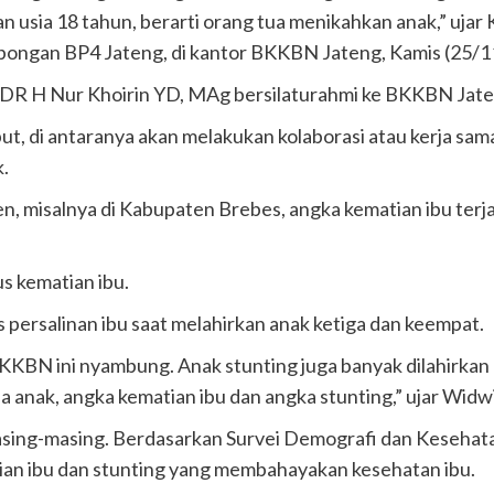
an usia 18 tahun, berarti orang tua menikahkan anak,” uja
ongan BP4 Jateng, di kantor BKKBN Jateng, Kamis (25/11
DR H Nur Khoirin YD, MAg bersilaturahmi ke BKKBN Jate
ut, di antaranya akan melakukan kolaborasi atau kerja sa
.
n, misalnya di Kabupaten Brebes, angka kematian ibu ter
us kematian ibu.
 persalinan ibu saat melahirkan anak ketiga dan keempat.
KBN ini nyambung. Anak stunting juga banyak dilahirkan p
ia anak, angka kematian ibu dan angka stunting,” ujar Widw
asing-masing. Berdasarkan Survei Demografi dan Kesehata
tian ibu dan stunting yang membahayakan kesehatan ibu.