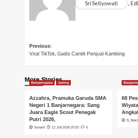
Sri Setiyowati
, Edi
Previous:
Viral TikTok, Gadis Cantik Penjual Kambing
More Stories
Banjarnegara
Jateng
Banjarne
Azzahra, Pramuka Garuda SMA
68 Pes
Negeri 1 Banjarnegara: Sang
Wiyata
Juara Eagle Scout Penegak
Angkat
Putri 2026,
S_Mar
Sunarti
12 Juli 2026 20:03
0