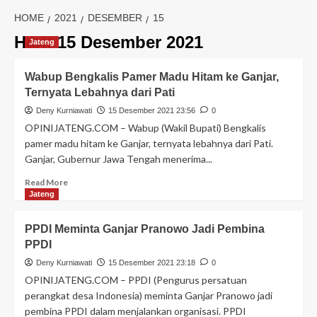
HOME
2021
DESEMBER
15
Hari:
15 Desember 2021
Jateng
Wabup Bengkalis Pamer Madu Hitam ke Ganjar,
Ternyata Lebahnya dari Pati
Deny Kurniawati
15 Desember 2021 23:56
0
OPINIJATENG.COM – Wabup (Wakil Bupati) Bengkalis
pamer madu hitam ke Ganjar, ternyata lebahnya dari Pati.
Ganjar, Gubernur Jawa Tengah menerima...
Read More
Jateng
PPDI Meminta Ganjar Pranowo Jadi Pembina
PPDI
Deny Kurniawati
15 Desember 2021 23:18
0
OPINIJATENG.COM – PPDI (Pengurus persatuan
perangkat desa Indonesia) meminta Ganjar Pranowo jadi
pembina PPDI dalam menjalankan organisasi. PPDI