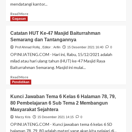
mendatangi kantor...
Read More
Gagasan
Catatan HUT Ke-47 Masjid Baiturrahman
Semarang dan Tantangannya
Prof Ahmad Rofiq
, Editor :
Arifin
15 Desember 2021 16:40
0
OPINIJATENG.COM - Hari ini, Rabu, 15/12/2021 adalah
milad atau hari ulang tahun (HUT) ke-47 Masjid Raya
Baiturrahman Semarang. Masjid ini mulai...
Read More
Pendidikan
Kunci Jawaban Tema 6 Kelas 6 Halaman 78, 79,
80 Pembelajaran 6 Sub Tema 2 Membangun
Masyarakat Sejahtera
Marzy Kris
15 Desember 2021 14:15
0
OPINIJATENG.COM - Kunci jawaban tema 6 kelas 6 SD
halaman 78, 79, 80 adalah materi yang akan kita pelajari di...