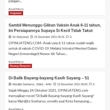
pelajari...
Read More
Gagasan
Sambil Menunggu Giliran Vaksin Anak 6-11 tahun,
Ini Persiapannya Supaya Si Kecil Tidak Takut
Sri Setiyowati
15 Desember 2021 09:25
0
OPINIJATENG.COM- Anak usia 6-11 tahun sudah wajib
untuk di vaksin COVID-19. Melalui Intruksi Menteri Dalam
Negeri (Inmendagri) Nomor 66 Tahun...
Read More
Ruang Ekspresi
Di Balik Bayang-bayang Kasih Sayang – 51
Wardjito Soeharso
, Editor :
Arifin
15 Desember 2021 09:09
0
Sejak Minggu 24 Oktober 2021, OPINIJATENG.com
menyajikan novel "Di Balik Bayang-bayang Kasih Sayang"
karya Wardjito Soeharso, novelis asal Kota Semarang,...
Read More