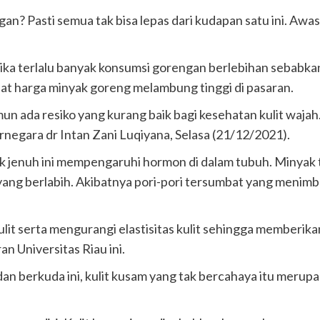
 Pasti semua tak bisa lepas dari kudapan satu ini. Awa
Jika terlalu banyak konsumsi gorengan berlebihan sebabkan
 harga minyak goreng melambung tinggi di pasaran.
ada resiko yang kurang baik bagi kesehatan kulit wajah
rnegara dr Intan Zani Luqiyana, Selasa (21/12/2021).
jenuh ini mempengaruhi hormon di dalam tubuh. Minyak 
ang berlabih. Akibatnya pori-pori tersumbat yang menimbu
lit serta mengurangi elastisitas kulit sehingga memberika
n Universitas Riau ini.
berkuda ini, kulit kusam yang tak bercahaya itu merupakan 