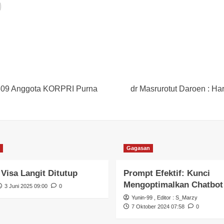
 309 Anggota KORPRI Purna
dr Masrurotut Daroen : H
Gagasan
 Visa Langit Ditutup
Prompt Efektif: Kunci
Mengoptimalkan Chatbot
3 Juni 2025 09:00
0
Yunin-99
, Editor :
S_Marzy
7 Oktober 2024 07:58
0