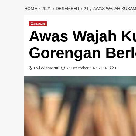
HOME
2021
DESEMBER
21
AWAS WAJAH KUSAM
Gagasan
Awas Wajah K
Gorengan Berl
Dwi Widiyastuti
21 Desember 2021 21:02
0