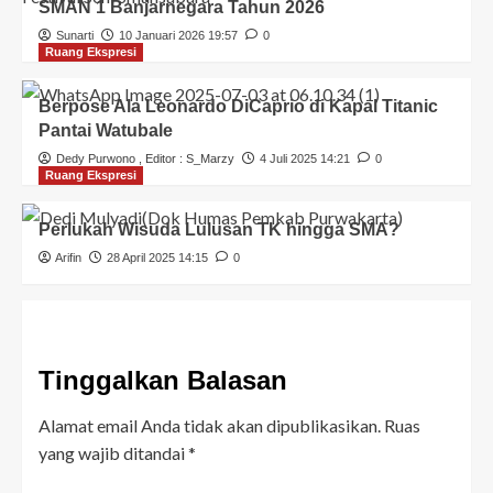
SMAN 1 Banjarnegara Tahun 2026
Sunarti
10 Januari 2026 19:57
0
Ruang Ekspresi
Berpose Ala Leonardo DiCaprio di Kapal Titanic
Pantai Watubale
Dedy Purwono
, Editor :
S_Marzy
4 Juli 2025 14:21
0
Ruang Ekspresi
Perlukah Wisuda Lulusan TK hingga SMA?
Arifin
28 April 2025 14:15
0
Tinggalkan Balasan
Alamat email Anda tidak akan dipublikasikan.
Ruas
yang wajib ditandai
*