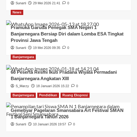
Sunarti
29 Mei 2026 21:41
0
News
Pramuka Garuda Penegak SMA Negeri 1
Banjarnegara Bersiap Diri dalam Lomba ESA Tingkat
Provinsi Jawa Tengah
Sunarti
19 Mei 2026 09:35
0
Banjarnegara
68 Peserta Resmi Ikuti Pradana Wiyata Permadani
Banjarnegara Angkatan XIII
S_Marzy
18 Januari 2026 15:22
0
Banjarnegara
Pendidikan
Ruang Ekspresi
Gemebyar Pagelaran Smansabara Art Festival SMAN
1 Banjarnegara Tahun 2026
Sunarti
10 Januari 2026 19:57
0