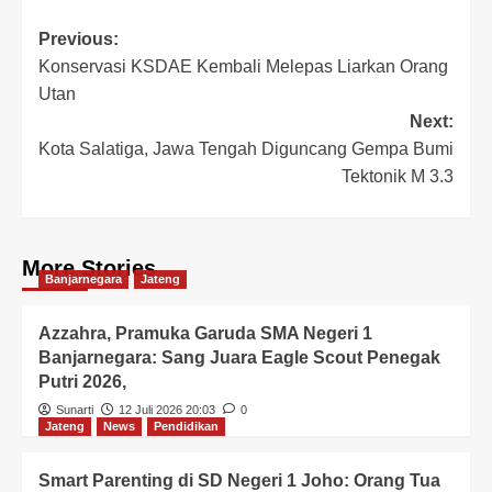
Previous:
Konservasi KSDAE Kembali Melepas Liarkan Orang
Utan
Next:
Kota Salatiga, Jawa Tengah Diguncang Gempa Bumi
Tektonik M 3.3
More Stories
Banjarnegara
Jateng
Azzahra, Pramuka Garuda SMA Negeri 1
Banjarnegara: Sang Juara Eagle Scout Penegak
Putri 2026,
Sunarti
12 Juli 2026 20:03
0
Jateng
News
Pendidikan
Smart Parenting di SD Negeri 1 Joho: Orang Tua