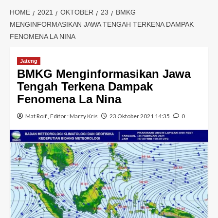
HOME
2021
OKTOBER
23
BMKG
MENGINFORMASIKAN JAWA TENGAH TERKENA DAMPAK
FENOMENA LA NINA
Jateng
BMKG Menginformasikan Jawa
Tengah Terkena Dampak
Fenomena La Nina
Mat Roif
, Editor :
Marzy Kris
23 Oktober 2021 14:35
0